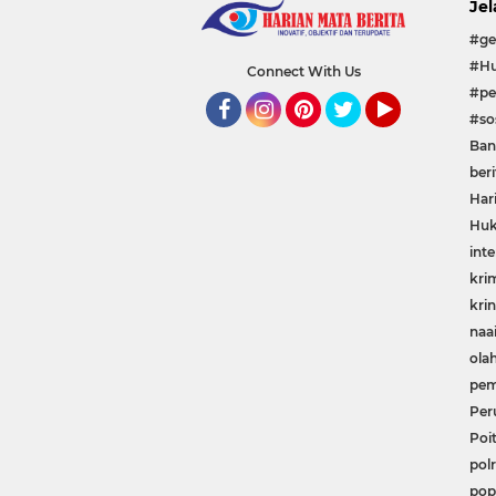
Jel
#ge
#Hu
Connect With Us
#pe
#sos
Facebook
Instagram
Pinterest
Twitter
YouTube
Ban
beri
Har
Huk
inte
kri
krin
naa
ola
pem
Per
Poit
polr
pop