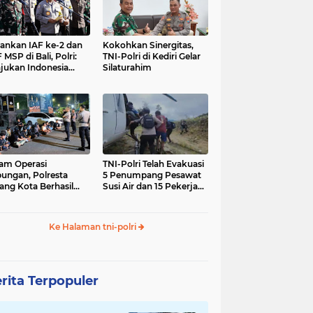
nkan IAF ke-2 dan
Kokohkan Sinergitas,
 MSP di Bali, Polri:
TNI-Polri di Kediri Gelar
jukan Indonesia
Silaturahim
gara Aman
am Operasi
TNI-Polri Telah Evakuasi
ungan, Polresta
5 Penumpang Pesawat
ang Kota Berhasil
Susi Air dan 15 Pekerja
nkan 18 Pelaku
Bangunan yang
ap Liar
Disandera KKB
Ke Halaman tni-polri
rita Terpopuler