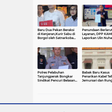
Baru Dua Pekan Beraksi
Penundaan Berlaru
di Kenjeran,Kurir Sabu di
Layanan, DPP KA
Borgol oleh Satnarkoba
Laporkan Ulin Nuha
Polres Tanjung Perak
Kakan BPN Bandar
Lampung Ke
OMBUDSMAN
Polres Pelabuhan
Babak Baru Kasus
Tanjungperak Bongkar
Penarikan Kabel Te
Sindikat Pencuri Belasan
Jemursari dan Run
Unit AC, Empat Tersangka
Industri, Sat Tipikor
Diamankan
Polrestabes Suraba
Ambil Alih Penang