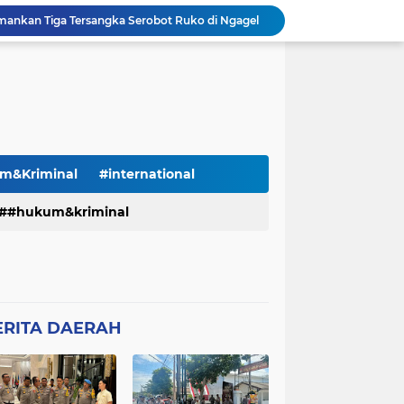
mankan Tiga Tersangka Serobot Ruko di Ngagel
Wakapolri Dorong Personel Berinovasi, Bripda Muhammad Putra Aulia Jadi Contoh Nyata
Polres Mojokerto Imbau Masyarakat Tidak Gunakan Sepeda Listrik di Jalan Raya
Kasus Pencurian Kabel Rungkut Mengemuka, Anak Dirut PT PRM Minta Satreskrim Polrestabes Surabaya Usut Hingga Tuntas
Diduga Kelalaian Fatal Usai Operasi Jantung, Pasien Meninggal di Ruang ICU, Keluarga Tuntut RSUD dr. Soewandhie Bertanggung Jawab
rkoba, Judi Online, dan Pinjol Ilegal
Polsek Kebomas Gandeng YALPK Group Gelar Baksos Ojol Gresik Sumringah Dapat Sembako dan BBM Gratis
Kapolda Jatim Dampingi Wamenhub Serahkan Santunan Korban KM Mutiara Sentosa II
m&Kriminal
#international
Polri Gelar Dialog Penguatan Internal untuk Hadapi Ancaman Love Scamming di Era Digital
juk Berita
#hukum&kriminal
Bangkalan
Mediasi Sengketa Lahan Pandegiling 145 Surabaya Berakhir Deadlock, Polrestabes Imbau Kedua Pihak Jaga Kamtibmas
erah
daerah
given
#sosial
#sosial
im
hukum
Hukum & Kriminal
 daerah
berita nasional
munal
krinal
Laka Lantas
ERITA DAERAH
an
hujum & kriminal
hukkrim
pemerinrah
pemerintah
atan
krimanal
kriminal
Pmerintah
Poitik
poli
Polisi
nasinaol
nasioanal
nasional