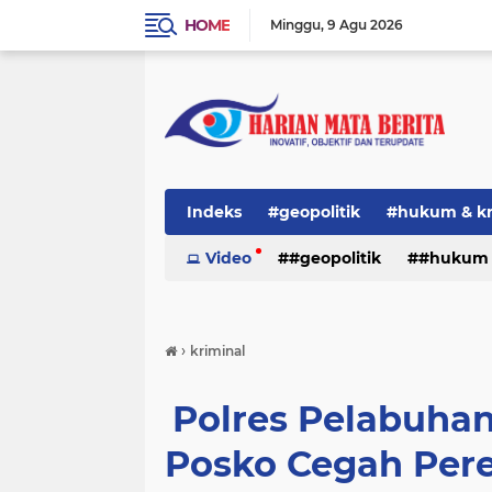
HOME
Minggu
9 Agu 2026
Indeks
#geopolitik
#hukum & kr
#nasional
Video
#geopolitik
#opini
#peristiwa
#hukum 
#
Bangkalan Nasional
Bencana
b
#international
#nasional
#o
›
Hari Kemerdekaan
Harianmataberi
kriminal
#tajuk berita
bangkalan
ba
internasional
Jateng
Kebakaran
betita daerah
daerah
given
Polres Pelabuha
Lalu lintas
lembaga
naaional
hukrim
hukum
hukum & kri
Posko Cegah Pere
pemerintahan
pendidikan
peris
kriminalisasi
krimunal
krina