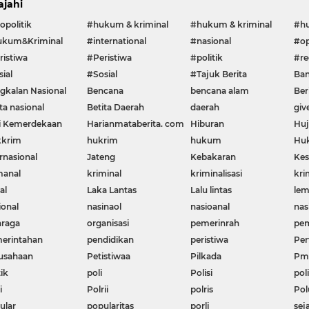
ajahi
opolitik
#hukum & kriminal
#hukum & kriminal
#h
kum&Kriminal
#international
#nasional
#op
ristiwa
#Peristiwa
#politik
#re
ial
#Sosial
#Tajuk Berita
Ban
gkalan Nasional
Bencana
bencana alam
Ber
ta nasional
Betita Daerah
daerah
giv
i Kemerdekaan
Harianmataberita. com
Hiburan
Huj
krim
hukrim
hukum
Huk
rnasional
Jateng
Kebakaran
Kes
manal
kriminal
kriminalisasi
kri
al
Laka Lantas
Lalu lintas
le
ional
nasinaol
nasioanal
nas
hraga
organisasi
pemerinrah
pem
erintahan
pendidikan
peristiwa
Per
usahaan
Petistiwaa
Pilkada
Pme
ik
poli
Polisi
poli
i
Polrii
polris
Pol
ular
popularitas
porli
sej