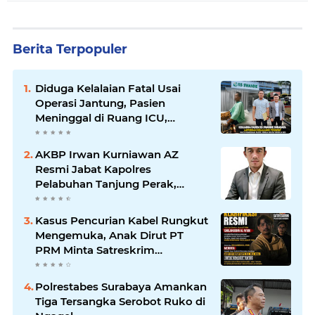
Berita Terpopuler
Diduga Kelalaian Fatal Usai
Operasi Jantung, Pasien
Meninggal di Ruang ICU,
Keluarga Tuntut RSUD dr.
Soewandhie Bertanggung
AKBP Irwan Kurniawan AZ
Jawab
Resmi Jabat Kapolres
Pelabuhan Tanjung Perak,
Pimpinan Redaksi
HarianMataBerita.com
Kasus Pencurian Kabel Rungkut
Sampaikan Ucapan Selamat
Mengemuka, Anak Dirut PT
PRM Minta Satreskrim
Polrestabes Surabaya Usut
Hingga Tuntas
Polrestabes Surabaya Amankan
Tiga Tersangka Serobot Ruko di