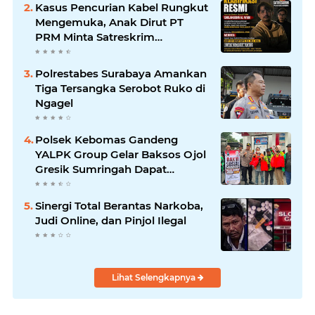
Soewandhie Bertanggung
Kasus Pencurian Kabel Rungkut
Jawab
Mengemuka, Anak Dirut PT
PRM Minta Satreskrim
Polrestabes Surabaya Usut
Hingga Tuntas
Polrestabes Surabaya Amankan
Tiga Tersangka Serobot Ruko di
Ngagel
Polsek Kebomas Gandeng
YALPK Group Gelar Baksos Ojol
Gresik Sumringah Dapat
Sembako dan BBM Gratis
Sinergi Total Berantas Narkoba,
Judi Online, dan Pinjol Ilegal
Lihat Selengkapnya