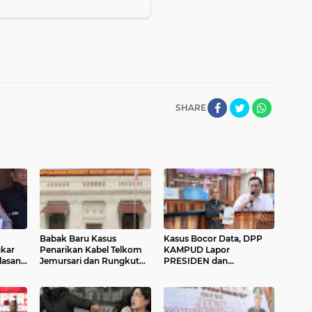
SHARE
Babak Baru Kasus
Kasus Bocor Data, DPP
kar
Penarikan Kabel Telkom
KAMPUD Lapor
lasan
Jemursari dan Rungkut
PRESIDEN dan
sangka
Industri, Sat Tipikor
MENPANRB: Cabut WBK
Polrestabes Surabaya
BPN Bandar Lampung
Ambil Alih Penanganan