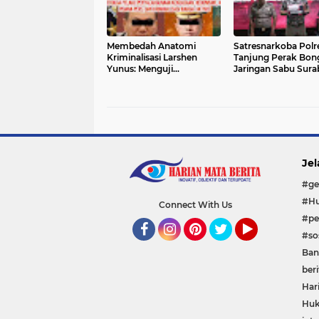
Membedah Anatomi
Satresnarkoba Polr
Kriminalisasi Larshen
Tanjung Perak Bon
Yunus: Menguji
Jaringan Sabu Sura
Kedigdayaan Hukum atas
Sita 292,93 Gram S
Sandiwara Penguasa
Pekanbaru
Jel
#ge
#Hu
Connect With Us
#pe
#sos
Facebook
Instagram
Pinterest
Twitter
YouTube
Ban
beri
Har
Huk