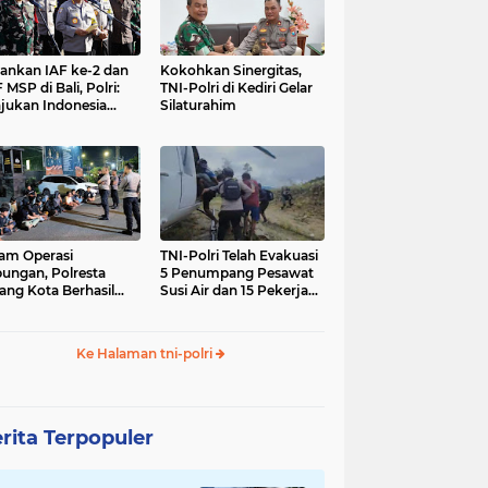
nkan IAF ke-2 dan
Kokohkan Sinergitas,
 MSP di Bali, Polri:
TNI-Polri di Kediri Gelar
jukan Indonesia
Silaturahim
gara Aman
am Operasi
TNI-Polri Telah Evakuasi
ungan, Polresta
5 Penumpang Pesawat
ang Kota Berhasil
Susi Air dan 15 Pekerja
nkan 18 Pelaku
Bangunan yang
ap Liar
Disandera KKB
Ke Halaman tni-polri
rita Terpopuler