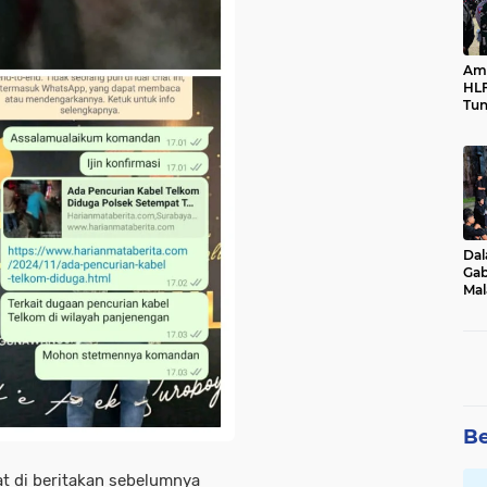
Ama
HLF
Tun
Ne
Dal
Gab
Mal
Ama
Bal
Be
t di beritakan sebelumnya