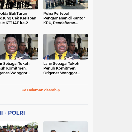
Sekolah
soaial
sosial
peristiwa
pertanian
olda Bali Turun
Polisi Pertebal
gsung Cek Kesiapan
Pengamanan di Kantor
ue KTT IAF ke-2
KPU, Pendaftaran
polri
polrii
polris
polusi
Paslon Pilkada di
Tulungagung
sialisasi
tajuk editorial
tni
Berlangsung Kondusif
ir Sebagai Tokoh
Lahir Sebagai Tokoh
nuh Komitmen,
Penuh Komitmen,
genes Wonggor
Origenes Wonggor
ib Terpilih Kembali
Wajib Terpilih Kembali
i Ketua DPRP Papua
Jadi Ketua DPRP Papua
at
Barat
Ke Halaman daerah
I - POLRI