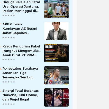
Diduga Kelalaian Fatal
Usai Operasi Jantung,
Pasien Meninggal di
Ruang ICU, Keluarga
Tuntut RSUD dr.
Soewandhie
AKBP Irwan
Bertanggung Jawab
Kurniawan AZ Resmi
Jabat Kapolres
Pelabuhan Tanjung
Perak, Pimpinan
Redaksi
Kasus Pencurian Kabel
HarianMataBerita.com
Rungkut Mengemuka,
Sampaikan Ucapan
Anak Dirut PT PRM
Selamat
Minta Satreskrim
Polrestabes Surabaya
Usut Hingga Tuntas
Polrestabes Surabaya
Amankan Tiga
Tersangka Serobot
Ruko di Ngagel
Sinergi Total Berantas
Narkoba, Judi Online,
dan Pinjol Ilegal