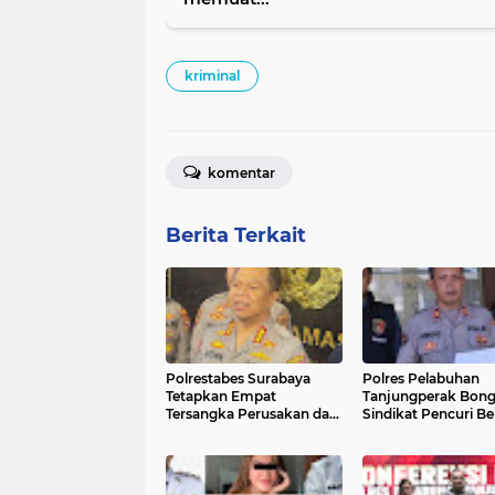
kriminal
komentar
Berita Terkait
Polrestabes Surabaya
Polres Pelabuhan
Tetapkan Empat
Tanjungperak Bong
Tersangka Perusakan dan
Sindikat Pencuri Be
Penyerangan Petugas
Unit AC, Empat Ter
Demo di Grahadi
Diamankan