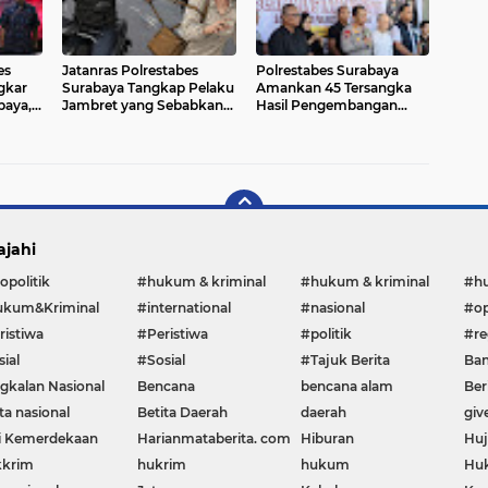
es
Jatanras Polrestabes
Polrestabes Surabaya
gkar
Surabaya Tangkap Pelaku
Amankan 45 Tersangka
baya,
Jambret yang Sebabkan
Hasil Pengembangan
abu
Korban Meninggal Dunia
Penyidikan Kasus Siber
Internasional
ajahi
opolitik
#hukum & kriminal
#hukum & kriminal
#h
kum&Kriminal
#international
#nasional
#op
ristiwa
#Peristiwa
#politik
#re
ial
#Sosial
#Tajuk Berita
Ban
gkalan Nasional
Bencana
bencana alam
Ber
ta nasional
Betita Daerah
daerah
giv
i Kemerdekaan
Harianmataberita. com
Hiburan
Huj
krim
hukrim
hukum
Huk