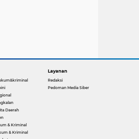
Layanan
ukum&kriminal
Redaksi
ini
Pedoman Media Siber
gional
gkalan
ita Daerah
en
um & Kriminal
um & Kriminal