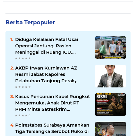
Berita Terpopuler
Diduga Kelalaian Fatal Usai
Operasi Jantung, Pasien
Meninggal di Ruang ICU,
Keluarga Tuntut RSUD dr.
Soewandhie Bertanggung
AKBP Irwan Kurniawan AZ
Jawab
Resmi Jabat Kapolres
Pelabuhan Tanjung Perak,
Pimpinan Redaksi
HarianMataBerita.com
Kasus Pencurian Kabel Rungkut
Sampaikan Ucapan Selamat
Mengemuka, Anak Dirut PT
PRM Minta Satreskrim
Polrestabes Surabaya Usut
Hingga Tuntas
Polrestabes Surabaya Amankan
Tiga Tersangka Serobot Ruko di