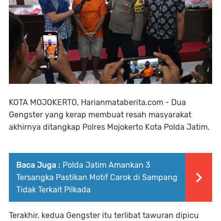
KOTA MOJOKERTO, Harianmataberita.com - Dua
Gengster yang kerap membuat resah masyarakat
akhirnya ditangkap Polres Mojokerto Kota Polda Jatim.
Baca Juga :
Polda Jatim Amankan 3
Tersangka Pastikan Motif Carok di Sampang
Tidak Terkait Pilkada
Terakhir, kedua Gengster itu terlibat tawuran dipicu