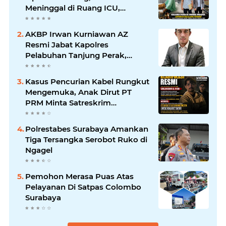
Meninggal di Ruang ICU,
Keluarga Tuntut RSUD dr.
Soewandhie Bertanggung
AKBP Irwan Kurniawan AZ
Jawab
Resmi Jabat Kapolres
Pelabuhan Tanjung Perak,
Pimpinan Redaksi
HarianMataBerita.com
Kasus Pencurian Kabel Rungkut
Sampaikan Ucapan Selamat
Mengemuka, Anak Dirut PT
PRM Minta Satreskrim
Polrestabes Surabaya Usut
Hingga Tuntas
Polrestabes Surabaya Amankan
Tiga Tersangka Serobot Ruko di
Ngagel
Pemohon Merasa Puas Atas
Pelayanan Di Satpas Colombo
Surabaya