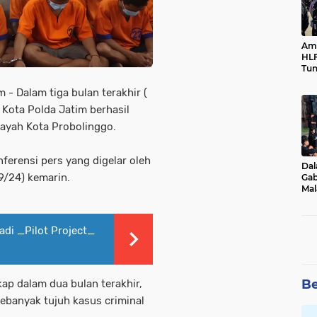
Ama
HLF
Tun
Ne
 Dalam tiga bulan terakhir (
 Kota Polda Jatim berhasil
layah Kota Probolinggo.
ferensi pers yang digelar oleh
Dal
9/24) kemarin.
Gab
Mal
Ama
Bal
adi _Pilot Project_
Be
ap dalam dua bulan terakhir,
sebanyak tujuh kasus criminal