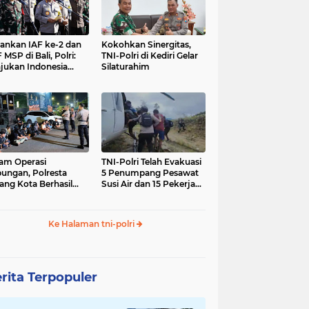
nkan IAF ke-2 dan
Kokohkan Sinergitas,
 MSP di Bali, Polri:
TNI-Polri di Kediri Gelar
jukan Indonesia
Silaturahim
gara Aman
am Operasi
TNI-Polri Telah Evakuasi
ungan, Polresta
5 Penumpang Pesawat
ang Kota Berhasil
Susi Air dan 15 Pekerja
nkan 18 Pelaku
Bangunan yang
ap Liar
Disandera KKB
Ke Halaman tni-polri
rita Terpopuler