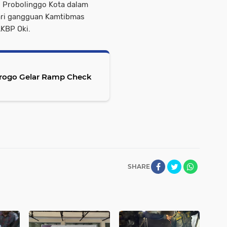
s Probolinggo Kota dalam
ari gangguan Kamtibmas
AKBP Oki.
norogo Gelar Ramp Check
SHARE