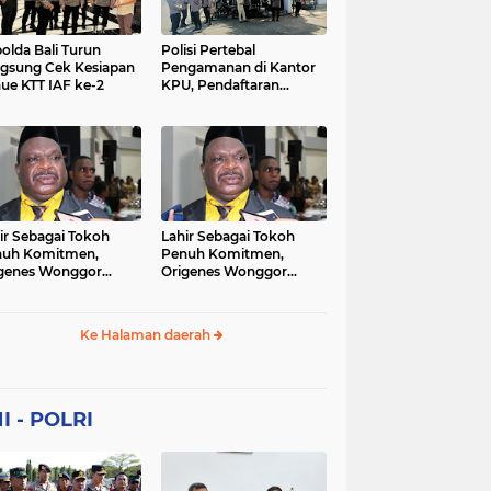
Sekolah
soaial
sosial
peristiwa
pertanian
olda Bali Turun
Polisi Pertebal
gsung Cek Kesiapan
Pengamanan di Kantor
ue KTT IAF ke-2
KPU, Pendaftaran
polri
polrii
polris
polusi
Paslon Pilkada di
Tulungagung
sialisasi
tajuk editorial
tni
Berlangsung Kondusif
ir Sebagai Tokoh
Lahir Sebagai Tokoh
nuh Komitmen,
Penuh Komitmen,
genes Wonggor
Origenes Wonggor
ib Terpilih Kembali
Wajib Terpilih Kembali
i Ketua DPRP Papua
Jadi Ketua DPRP Papua
at
Barat
Ke Halaman daerah
I - POLRI