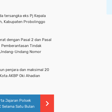
da tersangka eks Pj Kepala
h, Kabupaten Probolinggo
erat dengan Pasal 2 dan Pasal
 Pemberantasan Tindak
an Undang-Undang Nomor
un penjara dan maksimal 20
o Kota AKBP Oki Ahadian
ta Jajaran Polsek
C Selama Satu Bulan