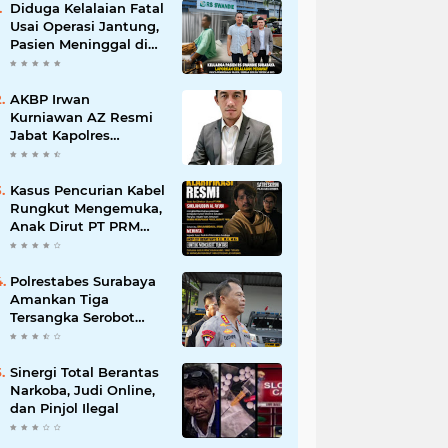
Diduga Kelalaian Fatal
Usai Operasi Jantung,
Pasien Meninggal di
Ruang ICU, Keluarga
Tuntut RSUD dr.
Soewandhie
AKBP Irwan
Bertanggung Jawab
Kurniawan AZ Resmi
Jabat Kapolres
Pelabuhan Tanjung
Perak, Pimpinan
Redaksi
Kasus Pencurian Kabel
HarianMataBerita.com
Rungkut Mengemuka,
Sampaikan Ucapan
Anak Dirut PT PRM
Selamat
Minta Satreskrim
Polrestabes Surabaya
Usut Hingga Tuntas
Polrestabes Surabaya
Amankan Tiga
Tersangka Serobot
Ruko di Ngagel
Sinergi Total Berantas
Narkoba, Judi Online,
dan Pinjol Ilegal