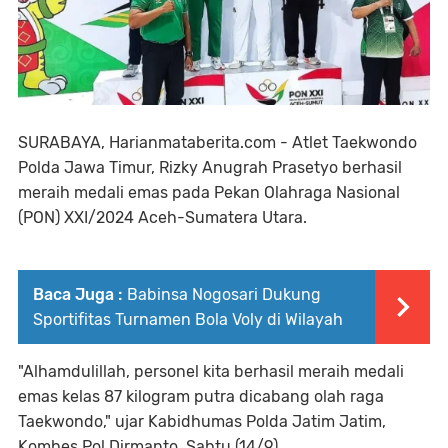
SURABAYA, Harianmataberita.com - Atlet Taekwondo
Polda Jawa Timur, Rizky Anugrah Prasetyo berhasil
meraih medali emas pada Pekan Olahraga Nasional
(PON) XXI/2024 Aceh-Sumatera Utara.
Baca Juga :
Babinsa Nogosari Dukung
Sportifitas Turnamen Bola Voly di Wilayah
"Alhamdulillah, personel kita berhasil meraih medali
emas kelas 87 kilogram putra dicabang olah raga
Taekwondo," ujar Kabidhumas Polda Jatim Jatim,
Kombes Pol Dirmanto, Sabtu (14/9).