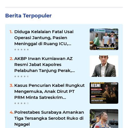
Berita Terpopuler
Diduga Kelalaian Fatal Usai
Operasi Jantung, Pasien
Meninggal di Ruang ICU,
Keluarga Tuntut RSUD dr.
Soewandhie Bertanggung
AKBP Irwan Kurniawan AZ
Jawab
Resmi Jabat Kapolres
Pelabuhan Tanjung Perak,
Pimpinan Redaksi
HarianMataBerita.com
Kasus Pencurian Kabel Rungkut
Sampaikan Ucapan Selamat
Mengemuka, Anak Dirut PT
PRM Minta Satreskrim
Polrestabes Surabaya Usut
Hingga Tuntas
Polrestabes Surabaya Amankan
Tiga Tersangka Serobot Ruko di
Ngagel