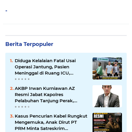
-
Berita Terpopuler
Diduga Kelalaian Fatal Usai
Operasi Jantung, Pasien
Meninggal di Ruang ICU,
Keluarga Tuntut RSUD dr.
Soewandhie Bertanggung
AKBP Irwan Kurniawan AZ
Jawab
Resmi Jabat Kapolres
Pelabuhan Tanjung Perak,
Pimpinan Redaksi
HarianMataBerita.com
Kasus Pencurian Kabel Rungkut
Sampaikan Ucapan Selamat
Mengemuka, Anak Dirut PT
PRM Minta Satreskrim