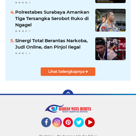
Polrestabes Surabaya Usut
Hingga Tuntas
Polrestabes Surabaya Amankan
Tiga Tersangka Serobot Ruko di
Ngagel
Sinergi Total Berantas Narkoba,
Judi Online, dan Pinjol Ilegal
Lihat Selengkapnya
Facebook
Instagram
Pinterest
Twitter
YouTube