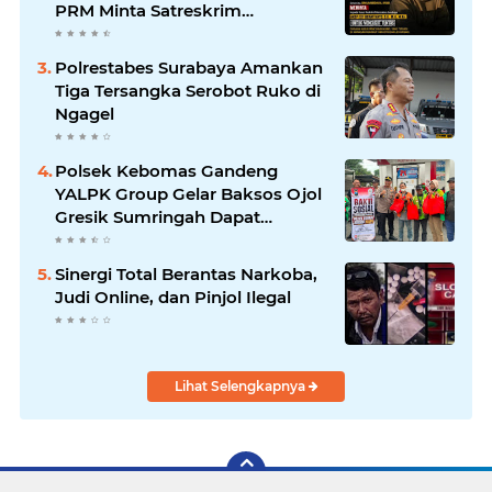
PRM Minta Satreskrim
Polrestabes Surabaya Usut
Hingga Tuntas
Polrestabes Surabaya Amankan
Tiga Tersangka Serobot Ruko di
Ngagel
Polsek Kebomas Gandeng
YALPK Group Gelar Baksos Ojol
Gresik Sumringah Dapat
Sembako dan BBM Gratis
Sinergi Total Berantas Narkoba,
Judi Online, dan Pinjol Ilegal
Lihat Selengkapnya