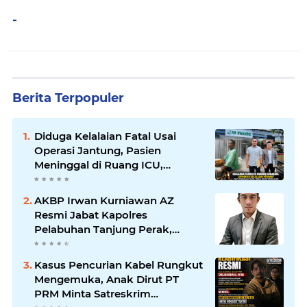
-
Berita Terpopuler
Diduga Kelalaian Fatal Usai
Operasi Jantung, Pasien
Meninggal di Ruang ICU,
Keluarga Tuntut RSUD dr.
Soewandhie Bertanggung
AKBP Irwan Kurniawan AZ
Jawab
Resmi Jabat Kapolres
Pelabuhan Tanjung Perak,
Pimpinan Redaksi
HarianMataBerita.com
Kasus Pencurian Kabel Rungkut
Sampaikan Ucapan Selamat
Mengemuka, Anak Dirut PT
PRM Minta Satreskrim