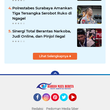
Polrestabes Surabaya Usut
Hingga Tuntas
Polrestabes Surabaya Amankan
Tiga Tersangka Serobot Ruko di
Ngagel
Sinergi Total Berantas Narkoba,
Judi Online, dan Pinjol Ilegal
Lihat Selengkapnya
Facebook
Instagram
Pinterest
Twitter
YouTube
Redaksi
Pedoman Media Siber