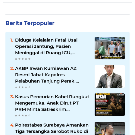
Berita Terpopuler
Diduga Kelalaian Fatal Usai
Operasi Jantung, Pasien
Meninggal di Ruang ICU,
Keluarga Tuntut RSUD dr.
Soewandhie Bertanggung
AKBP Irwan Kurniawan AZ
Jawab
Resmi Jabat Kapolres
Pelabuhan Tanjung Perak,
Pimpinan Redaksi
HarianMataBerita.com
Kasus Pencurian Kabel Rungkut
Sampaikan Ucapan Selamat
Mengemuka, Anak Dirut PT
PRM Minta Satreskrim
Polrestabes Surabaya Usut
Hingga Tuntas
Polrestabes Surabaya Amankan
Tiga Tersangka Serobot Ruko di