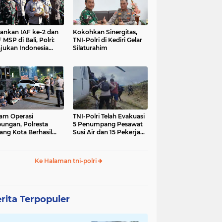
nkan IAF ke-2 dan
Kokohkan Sinergitas,
 MSP di Bali, Polri:
TNI-Polri di Kediri Gelar
jukan Indonesia
Silaturahim
gara Aman
am Operasi
TNI-Polri Telah Evakuasi
ungan, Polresta
5 Penumpang Pesawat
ang Kota Berhasil
Susi Air dan 15 Pekerja
nkan 18 Pelaku
Bangunan yang
ap Liar
Disandera KKB
Ke Halaman tni-polri
rita Terpopuler