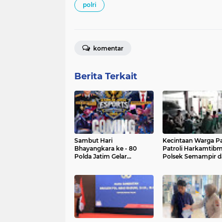
polri
komentar
Berita Terkait
Sambut Hari
Kecintaan Warga P
Bhayangkara ke - 80
Patroli Harkamtib
Polda Jatim Gelar
Polsek Semampir d
Turnamen Esport untuk
Satpol PP Semakin
Umum
Menguat