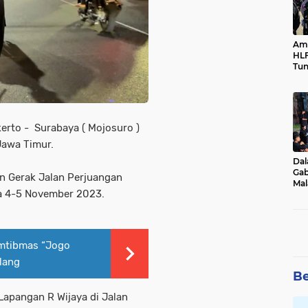
Ama
HLF
Tun
Ne
erto - Surabaya ( Mojosuro )
Jawa Timur.
Dal
Gab
n Gerak Jalan Perjuangan
Mal
a 4-5 November 2023.
Ama
Bal
amtibmas “Jogo
lang
Be
 Lapangan R Wijaya di Jalan