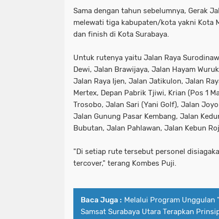
Sama dengan tahun sebelumnya, Gerak Ja
melewati tiga kabupaten/kota yakni Kota 
dan finish di Kota Surabaya.
Untuk rutenya yaitu Jalan Raya Surodinaw
Dewi, Jalan Brawijaya, Jalan Hayam Wuru
Jalan Raya Ijen, Jalan Jatikulon, Jalan R
Mertex, Depan Pabrik Tjiwi, Krian (Pos 1 M
Trosobo, Jalan Sari (Yani Golf), Jalan Joy
Jalan Gunung Pasar Kembang, Jalan Kedun
Bubutan, Jalan Pahlawan, Jalan Kebun Ro
"Di setiap rute tersebut personel disiaga
tercover," terang Kombes Puji.
Baca Juga :
Melalui Program Unggulan 
Samsat Surabaya Utara Terapkan Prinsi