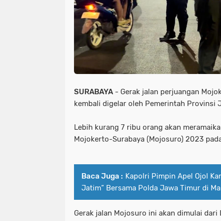
SURABAYA
- Gerak jalan perjuangan Mojok
kembali digelar oleh Pemerintah Provinsi 
Lebih kurang 7 ribu orang akan meramaika
Mojokerto-Surabaya (Mojosuro) 2023 pad
Baca Juga :
Kapolri Pimpin Apel Ojol K
Jatim” Bersama Polda Jawa Timur di Ma
Gerak jalan Mojosuro ini akan dimulai dari