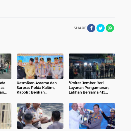
SHARE
ada
Resmikan Asrama dan
*Polres Jember Beri
mas
Sarpras Polda Kaltim,
Layanan Pengamanan,
an
Kapolri: Berikan
Latihan Bersama 415
Pengabdian Terbaik
Pesilat Kondusif
untuk Masyarakat