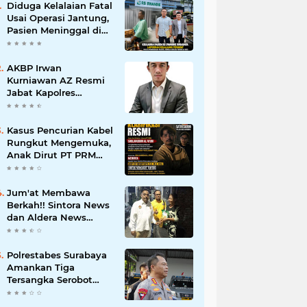
Diduga Kelalaian Fatal
Usai Operasi Jantung,
Pasien Meninggal di
Ruang ICU, Keluarga
Tuntut RSUD dr.
Soewandhie
AKBP Irwan
Bertanggung Jawab
Kurniawan AZ Resmi
Jabat Kapolres
Pelabuhan Tanjung
Perak, Pimpinan
Redaksi
Kasus Pencurian Kabel
HarianMataBerita.com
Rungkut Mengemuka,
Sampaikan Ucapan
Anak Dirut PT PRM
Selamat
Minta Satreskrim
Polrestabes Surabaya
Usut Hingga Tuntas
Jum'at Membawa
Berkah!! Sintora News
dan Aldera News
Ringankan Beban
Warga Bangkitkan
Pelaku UMKM
Polrestabes Surabaya
Amankan Tiga
Tersangka Serobot
Ruko di Ngagel