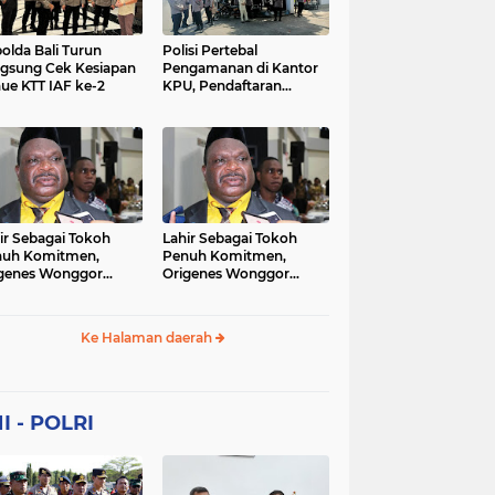
Sekolah
soaial
sosial
peristiwa
pertanian
olda Bali Turun
Polisi Pertebal
gsung Cek Kesiapan
Pengamanan di Kantor
ue KTT IAF ke-2
KPU, Pendaftaran
polri
polrii
polris
polusi
Paslon Pilkada di
Tulungagung
sialisasi
tajuk editorial
tni
Berlangsung Kondusif
ir Sebagai Tokoh
Lahir Sebagai Tokoh
nuh Komitmen,
Penuh Komitmen,
genes Wonggor
Origenes Wonggor
ib Terpilih Kembali
Wajib Terpilih Kembali
i Ketua DPRP Papua
Jadi Ketua DPRP Papua
at
Barat
Ke Halaman daerah
I - POLRI