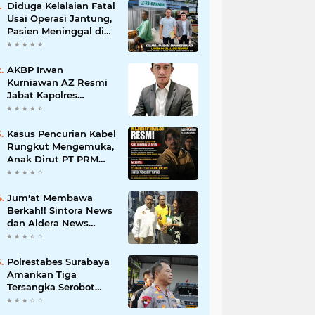
Diduga Kelalaian Fatal
Usai Operasi Jantung,
Pasien Meninggal di
Ruang ICU, Keluarga
Tuntut RSUD dr.
Soewandhie
AKBP Irwan
Bertanggung Jawab
Kurniawan AZ Resmi
Jabat Kapolres
Pelabuhan Tanjung
Perak, Pimpinan
Redaksi
Kasus Pencurian Kabel
HarianMataBerita.com
Rungkut Mengemuka,
Sampaikan Ucapan
Anak Dirut PT PRM
Selamat
Minta Satreskrim
Polrestabes Surabaya
Usut Hingga Tuntas
Jum'at Membawa
Berkah!! Sintora News
dan Aldera News
Ringankan Beban
Warga Bangkitkan
Pelaku UMKM
Polrestabes Surabaya
Amankan Tiga
Tersangka Serobot
Ruko di Ngagel