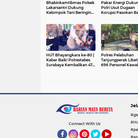
Bhabinkamtibmas Polsek
Pakar Energi Duku
Lakarsantri Dukung
Polri Usut Dugaan
Kelompok Tani Beringin
Korupsi Pasokan B
Makmur Perkuat
Bara PLTU yang Dita
Ketahanan Pangan
Rugikan Negara Rp
Surabaya
Triliun
HUT Bhayangkara ke-80 |
Polres Pelabuhan
Kabar Baik! Polrestabes
Tanjungperak Liba
Surabaya Kembalikan 471
696 Personel Kawal
Motor Barang Bukti Laka
Pengesahan Warga
Gratis
PSHT di Surabaya
Jel
#ge
#Hu
Connect With Us
#pe
#sos