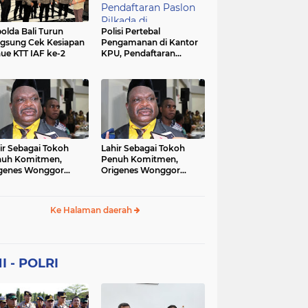
Sekolah
soaial
sosial
peristiwa
pertanian
olda Bali Turun
Polisi Pertebal
gsung Cek Kesiapan
Pengamanan di Kantor
ue KTT IAF ke-2
KPU, Pendaftaran
polri
polrii
polris
polusi
Paslon Pilkada di
Tulungagung
sialisasi
tajuk editorial
tni
Berlangsung Kondusif
ir Sebagai Tokoh
Lahir Sebagai Tokoh
nuh Komitmen,
Penuh Komitmen,
genes Wonggor
Origenes Wonggor
ib Terpilih Kembali
Wajib Terpilih Kembali
i Ketua DPRP Papua
Jadi Ketua DPRP Papua
at
Barat
Ke Halaman daerah
I - POLRI