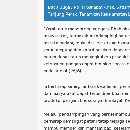
Baca Juga :
Polisi Sahabat Anak, Satla
Tanjung Perak, Tanamkan Keselamatan Lal
"Kami terus mendorong anggota Bhabinka
masyarakat, termasuk mendampingi para p
mereka hadapi, mulai dari persoalan hama
kami tampung dan koordinasikan dengan pi
petani dapat terus meningkatkan produkt
ketahanan pangan dapat berjalan secara op
pada Jumat (26/6).
Ia berharap sinergi antara kepolisian, pem
dan masyarakat dapat terus diperkuat dem
produksi pangan, khususnya di wilayah Ke
Melalui pendampingan yang berkesinambun
berharap semangat petani tetap terjaga s
mampu memberikan manfaat bagi kesejaht