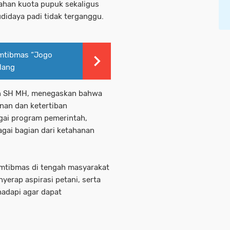
han kuota pupuk sekaligus
udidaya padi tidak terganggu.
amtibmas “Jogo
lang
kin SH MH, menegaskan bahwa
nan dan ketertiban
gai program pemerintah,
gai bagian dari ketahanan
mtibmas di tengah masyarakat
erap aspirasi petani, serta
hadapi agar dapat