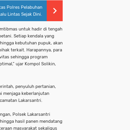
ntas Polres Pelabuhan
u Lintas Sejak Dini.
mtibmas untuk hadir di tengah
etani. Setiap kendala yang
 hingga kebutuhan pupuk, akan
hak terkait. Harapannya, para
ivitas sehingga program
timal," ujar Kompol Solikin,
erintah, penyuluh pertanian,
i menjaga keberlanjutan
camatan Lakarsantri.
gan, Polsek Lakarsantri
ehingga hasil panen mendatang
eraan masyarakat sekaligus