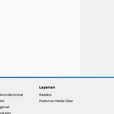
Layanan
ukum&kriminal
Redaksi
ini
Pedoman Media Siber
gional
gkalan