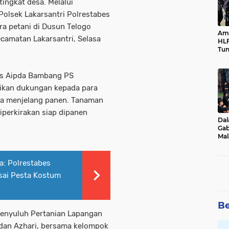
ingkat desa. Melalui
olsek Lakarsantri Polrestabes
a petani di Dusun Telogo
Ama
camatan Lakarsantri, Selasa
HLF
Tun
Ne
as Aipda Bambang PS
ikan dukungan kepada para
sa menjelang panen. Tanaman
iperkirakan siap dipanen
Dal
Gab
Mal
Ama
Bal
a: Polrestabes
ai Pesta Kostum
Be
Penyuluh Pertanian Lapangan
 dan Azhari, bersama kelompok