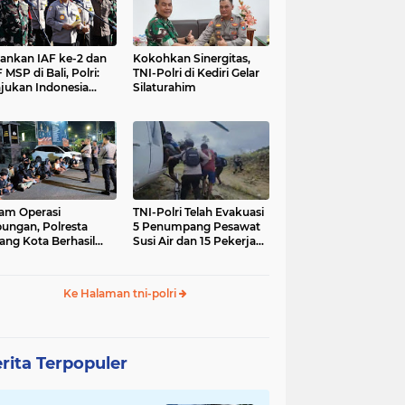
nkan IAF ke-2 dan
Kokohkan Sinergitas,
 MSP di Bali, Polri:
TNI-Polri di Kediri Gelar
jukan Indonesia
Silaturahim
gara Aman
am Operasi
TNI-Polri Telah Evakuasi
ungan, Polresta
5 Penumpang Pesawat
ang Kota Berhasil
Susi Air dan 15 Pekerja
nkan 18 Pelaku
Bangunan yang
ap Liar
Disandera KKB
Ke Halaman tni-polri
rita Terpopuler