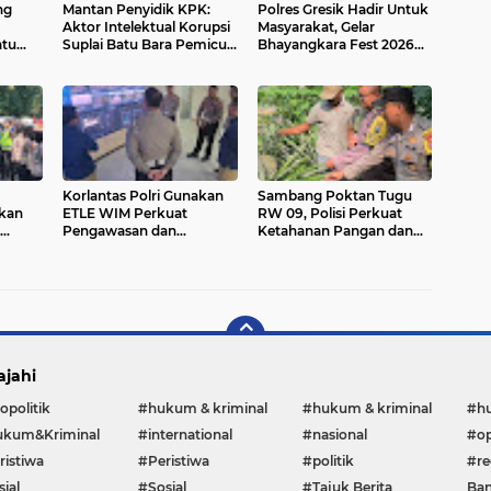
ng
Mantan Penyidik KPK:
Polres Gresik Hadir Untuk
Aktor Intelektual Korupsi
Masyarakat, Gelar
atu
Suplai Batu Bara Pemicu
Bhayangkara Fest 2026
ksir
Blackout Listrik Harus
Pererat Kebersamaan
5
Ditangkap
Korlantas Polri Gunakan
Sambang Poktan Tugu
tkan
ETLE WIM Perkuat
RW 09, Polisi Perkuat
Pengawasan dan
Ketahanan Pangan dan
 Baru
Penegakan Hukum
Edukasi Keamanan
Menuju Zero ODOL 2027
Lingkungan
ajahi
opolitik
#hukum & kriminal
#hukum & kriminal
#h
kum&Kriminal
#international
#nasional
#op
ristiwa
#Peristiwa
#politik
#re
ial
#Sosial
#Tajuk Berita
Ban