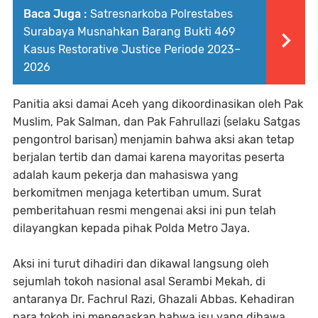
Baca Juga :
Satresnarkoba Polrestabes
Surabaya Musnahkan Barang Bukti 469
Kasus Restorative Justice Periode 2023–
2026
Panitia aksi damai Aceh yang dikoordinasikan oleh Pak
Muslim, Pak Salman, dan Pak Fahrullazi (selaku Satgas
pengontrol barisan) menjamin bahwa aksi akan tetap
berjalan tertib dan damai karena mayoritas peserta
adalah kaum pekerja dan mahasiswa yang
berkomitmen menjaga ketertiban umum. Surat
pemberitahuan resmi mengenai aksi ini pun telah
dilayangkan kepada pihak Polda Metro Jaya.
Aksi ini turut dihadiri dan dikawal langsung oleh
sejumlah tokoh nasional asal Serambi Mekah, di
antaranya Dr. Fachrul Razi, Ghazali Abbas. Kehadiran
para tokoh ini menegaskan bahwa isu yang dibawa