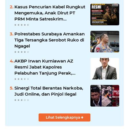
Soewandhie Bertanggung
Kasus Pencurian Kabel Rungkut
Jawab
Mengemuka, Anak Dirut PT
PRM Minta Satreskrim
Polrestabes Surabaya Usut
Hingga Tuntas
Polrestabes Surabaya Amankan
Tiga Tersangka Serobot Ruko di
Ngagel
AKBP Irwan Kurniawan AZ
Resmi Jabat Kapolres
Pelabuhan Tanjung Perak,
Pimpinan Redaksi
HarianMataBerita.com
Sinergi Total Berantas Narkoba,
Sampaikan Ucapan Selamat
Judi Online, dan Pinjol Ilegal
Lihat Selengkapnya