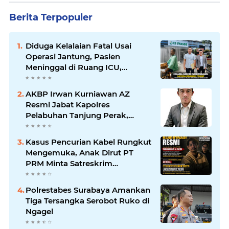
Berita Terpopuler
Diduga Kelalaian Fatal Usai
Operasi Jantung, Pasien
Meninggal di Ruang ICU,
Keluarga Tuntut RSUD dr.
Soewandhie Bertanggung
AKBP Irwan Kurniawan AZ
Jawab
Resmi Jabat Kapolres
Pelabuhan Tanjung Perak,
Pimpinan Redaksi
HarianMataBerita.com
Kasus Pencurian Kabel Rungkut
Sampaikan Ucapan Selamat
Mengemuka, Anak Dirut PT
PRM Minta Satreskrim
Polrestabes Surabaya Usut
Hingga Tuntas
Polrestabes Surabaya Amankan
Tiga Tersangka Serobot Ruko di
Ngagel