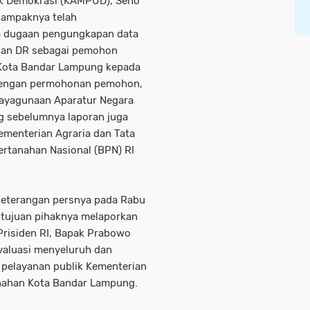
k Demokrasi (KAMPUD), Seno
 nampaknya telah
wa dugaan pengungkapan data
nan DR sebagai pemohon
 Kota Bandar Lampung kepada
 dengan permohonan pemohon,
dayagunaan Aparatur Negara
g sebelumnya laporan juga
Kementerian Agraria dan Tata
ertanahan Nasional (BPN) RI
 keterangan persnya pada Rabu
 tujuan pihaknya melaporkan
Prisiden RI, Bapak Prabowo
valuasi menyeluruh dan
 pelayanan publik Kementerian
anahan Kota Bandar Lampung.