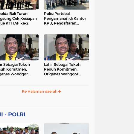
Sekolah
soaial
sosial
peristiwa
pertanian
olda Bali Turun
Polisi Pertebal
gsung Cek Kesiapan
Pengamanan di Kantor
ue KTT IAF ke-2
KPU, Pendaftaran
polri
polrii
polris
polusi
Paslon Pilkada di
Tulungagung
sialisasi
tajuk editorial
tni
Berlangsung Kondusif
ir Sebagai Tokoh
Lahir Sebagai Tokoh
nuh Komitmen,
Penuh Komitmen,
genes Wonggor
Origenes Wonggor
ib Terpilih Kembali
Wajib Terpilih Kembali
i Ketua DPRP Papua
Jadi Ketua DPRP Papua
at
Barat
Ke Halaman daerah
I - POLRI