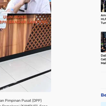
Ama
HLF
Tun
Ne
Dal
Gab
Mal
Ama
Bal
Be
an Pimpinan Pusat (DPP)