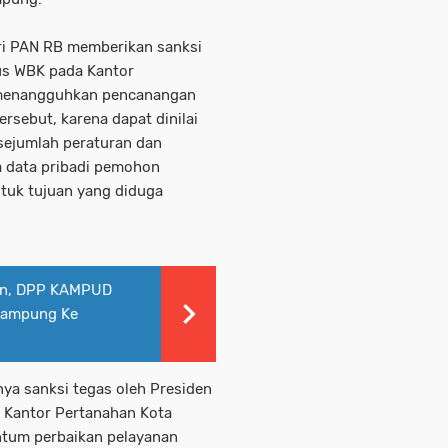
ri PAN RB memberikan sanksi
us WBK pada Kantor
 menangguhkan pencanangan
rsebut, karena dapat dinilai
sejumlah peraturan dan
 data pribadi pemohon
ntuk tujuan yang diduga
an, DPP KAMPUD
Lampung Ke
nya sanksi tegas oleh Presiden
a Kantor Pertanahan Kota
tum perbaikan pelayanan