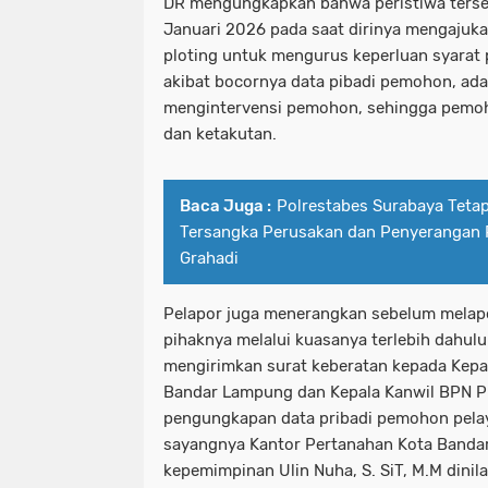
DR mengungkapkan bahwa peristiwa terseb
Januari 2026 pada saat dirinya mengajuk
ploting untuk mengurus keperluan syarat p
akibat bocornya data pibadi pemohon, ada
mengintervensi pemohon, sehingga pemoh
dan ketakutan.
Baca Juga :
Polrestabes Surabaya Teta
Tersangka Perusakan dan Penyerangan 
Grahadi
Pelapor juga menerangkan sebelum melap
pihaknya melalui kuasanya terlebih dahul
mengirimkan surat keberatan kepada Kepa
Bandar Lampung dan Kepala Kanwil BPN P
pengungkapan data pribadi pemohon pela
sayangnya Kantor Pertanahan Kota Banda
kepemimpinan Ulin Nuha, S. SiT, M.M dinilai