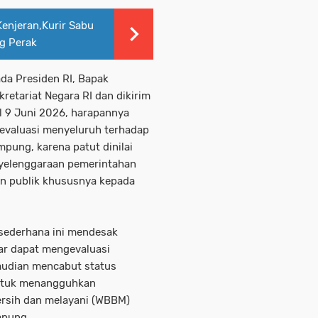
Kenjeran,Kurir Sabu
ng Perak
ada Presiden RI, Bapak
retariat Negara RI dan dikirim
l 9 Juni 2026, harapannya
 evaluasi menyeluruh terhadap
pung, karena patut dinilai
yelenggaraan pemerintahan
an publik khususnya kepada
l sederhana ini mendesak
ar dapat mengevaluasi
emudian mencabut status
untuk menangguhkan
ersih dan melayani (WBBM)
mpung.