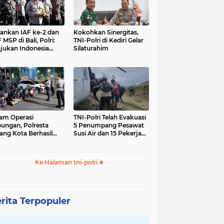
nkan IAF ke-2 dan
Kokohkan Sinergitas,
 MSP di Bali, Polri:
TNI-Polri di Kediri Gelar
jukan Indonesia
Silaturahim
gara Aman
am Operasi
TNI-Polri Telah Evakuasi
ungan, Polresta
5 Penumpang Pesawat
ang Kota Berhasil
Susi Air dan 15 Pekerja
nkan 18 Pelaku
Bangunan yang
ap Liar
Disandera KKB
Ke Halaman tni-polri
rita Terpopuler