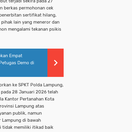
ut terjadi sekira pada 27
an berkas permohonan cek
enerbitan sertifikat hilang,
 pihak lain yang meneror dan
on mengalami tekanan psikis
pkan Empat
Petugas Demo di
orkan ke SPKT Polda Lampung,
u pada 28 Januari 2026 telah
la Kantor Pertanahan Kota
rovinsi Lampung atas
yanan publik, namun
r Lampung di bawah
 tidak memiliki itikad baik