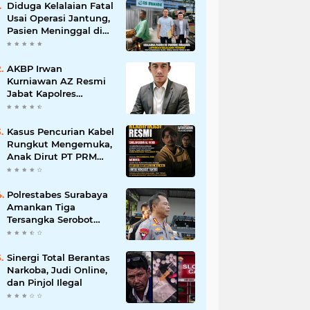
Diduga Kelalaian Fatal
Usai Operasi Jantung,
Pasien Meninggal di
Ruang ICU, Keluarga
Tuntut RSUD dr.
Soewandhie
AKBP Irwan
Bertanggung Jawab
Kurniawan AZ Resmi
Jabat Kapolres
Pelabuhan Tanjung
Perak, Pimpinan
Redaksi
Kasus Pencurian Kabel
HarianMataBerita.com
Rungkut Mengemuka,
Sampaikan Ucapan
Anak Dirut PT PRM
Selamat
Minta Satreskrim
Polrestabes Surabaya
Usut Hingga Tuntas
Polrestabes Surabaya
Amankan Tiga
Tersangka Serobot
Ruko di Ngagel
Sinergi Total Berantas
Narkoba, Judi Online,
dan Pinjol Ilegal