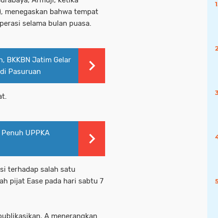
urabaya, Armuji, ketika
3), menegaskan bahwa tempat
perasi selama bulan puasa.
n, BKKBN Jatim Gelar
di Pasuruan
t.
n Penuh UPPKA
i terhadap salah satu
 pijat Ease pada hari sabtu 7
 publikasikan, A menerangkan