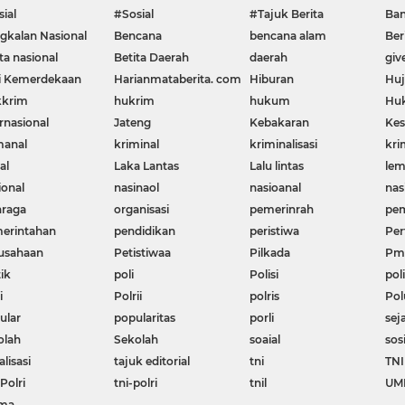
ial
#Sosial
#Tajuk Berita
Ban
gkalan Nasional
Bencana
bencana alam
Ber
ta nasional
Betita Daerah
daerah
giv
i Kemerdekaan
Harianmataberita. com
Hiburan
Huj
krim
hukrim
hukum
Huk
rnasional
Jateng
Kebakaran
Kes
manal
kriminal
kriminalisasi
kri
al
Laka Lantas
Lalu lintas
le
ional
nasinaol
nasioanal
nas
hraga
organisasi
pemerinrah
pem
erintahan
pendidikan
peristiwa
Per
usahaan
Petistiwaa
Pilkada
Pme
ik
poli
Polisi
poli
i
Polrii
polris
Pol
ular
popularitas
porli
sej
olah
Sekolah
soaial
sos
alisasi
tajuk editorial
tni
TNI
Polri
tni-polri
tnil
UM
ma