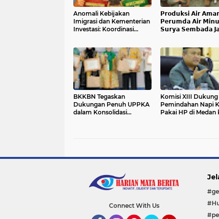
Anomali Kebijakan
𝗣𝗿𝗼𝗱𝘂𝗸𝘀𝗶 𝗔𝗶𝗿 𝗔𝗺𝗮
Imigrasi dan Kementerian
𝗣𝗲𝗿𝘂𝗺𝗱𝗮 𝗔𝗶𝗿 𝗠𝗶𝗻
Investasi: Koordinasi
𝗦𝘂𝗿𝘆𝗮 𝗦𝗲𝗺𝗯𝗮𝗱𝗮 𝗝
Rendah, Ego Sektoral
𝗣𝗲𝗹𝗮𝘆𝗮𝗻𝗮𝗻 𝗦𝗮𝗮𝘁 𝗖
Tinggi demi Korupsi
𝗘𝗸𝘀𝘁𝗿𝗶𝗺 𝗱𝗮𝗻 𝗟𝗶𝗯𝘂𝗿
𝗟𝗲𝗯𝗮𝗿𝗮𝗻
BKKBN Tegaskan
Komisi XIII Dukung
Dukungan Penuh UPPKA
Pemindahan Napi K
dalam Konsolidasi
Pakai HP di Medan 
Nasional AKU 2026
Nusakambangan
Jel
#ge
#Hu
Connect With Us
#pe