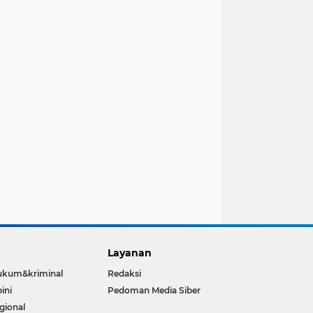
Layanan
ukum&kriminal
Redaksi
ini
Pedoman Media Siber
gional