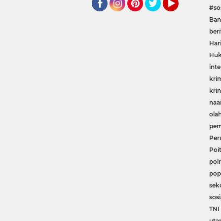
#sos
Facebook
Instagram
Pinterest
Twitter
YouTube
Ban
beri
Har
Huk
inte
kri
krin
naa
ola
pem
Per
Poit
polr
pop
sek
sosi
TNI 
uta