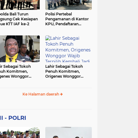
Sekolah
soaial
sosial
peristiwa
pertanian
olda Bali Turun
Polisi Pertebal
gsung Cek Kesiapan
Pengamanan di Kantor
ue KTT IAF ke-2
KPU, Pendaftaran
polri
polrii
polris
polusi
Paslon Pilkada di
Tulungagung
sialisasi
tajuk editorial
tni
Berlangsung Kondusif
ir Sebagai Tokoh
Lahir Sebagai Tokoh
nuh Komitmen,
Penuh Komitmen,
genes Wonggor
Origenes Wonggor
ib Terpilih Kembali
Wajib Terpilih Kembali
i Ketua DPRP Papua
Jadi Ketua DPRP Papua
at
Barat
Ke Halaman daerah
I - POLRI