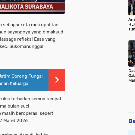
Ama
HLF
a sebagai kota metropolitan
Tun
amun sayangnya yang dimaksud
Ne
Massage refleksi Ease yang
o kec. Sukomanunggal
Dal
Gab
atim Dorong Fungsi
Mal
nan Keluarga
Ama
Bal
ruksi terhadap semua tempat
lama bulan suci
 masih beroperasi seperti
Be
 7 Maret 2026.