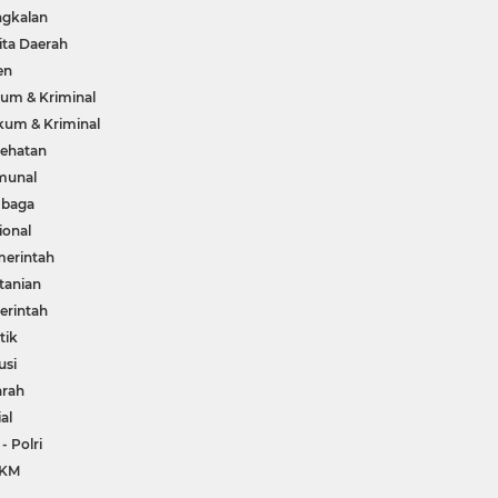
gkalan
ita Daerah
en
um & Kriminal
um & Kriminal
ehatan
munal
mbaga
ional
erintah
tanian
rintah
tik
usi
arah
ial
 - Polri
KM