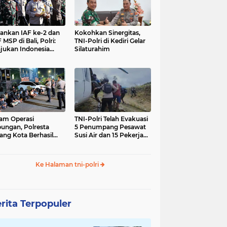
nkan IAF ke-2 dan
Kokohkan Sinergitas,
 MSP di Bali, Polri:
TNI-Polri di Kediri Gelar
jukan Indonesia
Silaturahim
gara Aman
am Operasi
TNI-Polri Telah Evakuasi
ungan, Polresta
5 Penumpang Pesawat
ang Kota Berhasil
Susi Air dan 15 Pekerja
nkan 18 Pelaku
Bangunan yang
ap Liar
Disandera KKB
Ke Halaman tni-polri
rita Terpopuler