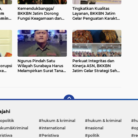
,
Kemendukbangga/
Tingkatkan Kualitas
𝘂𝗺
BKKBN Jatim Dorong
Layanan, BKKBN Jatim
𝗺𝗶𝗻
Fungsi Keagamaan dan
Gelar Penguatan Karakter
𝘂𝗮𝗰𝗮
Lingkungan demi
Kepemimpinan ASN di
Ketahanan Keluarga
Pasuruan
Ngurus Pindah Satu
Perkuat Integritas dan
orupsi
Wilayah Surabaya Harus
Kinerja ASN, BKKBN
ke
Melampirkan Surat Tanah,
Jatim Gelar Strategi Sehat
Bentuk Diskriminasi
Mental Tanpa Batas
Terhadap Warga
Surabaya.
ajahi
opolitik
#hukum & kriminal
#hukum & kriminal
#h
kum&Kriminal
#international
#nasional
#op
ristiwa
#Peristiwa
#politik
#re