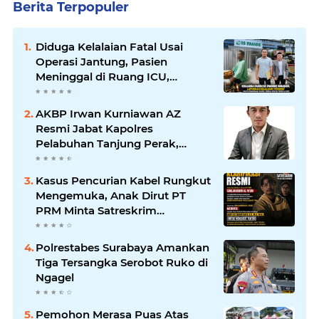
Berita Terpopuler
Diduga Kelalaian Fatal Usai
Operasi Jantung, Pasien
Meninggal di Ruang ICU,
Keluarga Tuntut RSUD dr.
Soewandhie Bertanggung
AKBP Irwan Kurniawan AZ
Jawab
Resmi Jabat Kapolres
Pelabuhan Tanjung Perak,
Pimpinan Redaksi
HarianMataBerita.com
Kasus Pencurian Kabel Rungkut
Sampaikan Ucapan Selamat
Mengemuka, Anak Dirut PT
PRM Minta Satreskrim
Polrestabes Surabaya Usut
Hingga Tuntas
Polrestabes Surabaya Amankan
Tiga Tersangka Serobot Ruko di
Ngagel
Pemohon Merasa Puas Atas