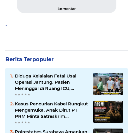
komentar
-
Berita Terpopuler
Diduga Kelalaian Fatal Usai
Operasi Jantung, Pasien
Meninggal di Ruang ICU,
Keluarga Tuntut RSUD dr.
Soewandhie Bertanggung
Kasus Pencurian Kabel Rungkut
Jawab
Mengemuka, Anak Dirut PT
PRM Minta Satreskrim
Polrestabes Surabaya Usut
Hingga Tuntas
Polrestabes Surabaya Amankan