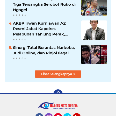
Tiga Tersangka Serobot Ruko di
Ngagel
AKBP Irwan Kurniawan AZ
Resmi Jabat Kapolres
Pelabuhan Tanjung Perak,
Pimpinan Redaksi
HarianMataBerita.com
Sinergi Total Berantas Narkoba,
Sampaikan Ucapan Selamat
Judi Online, dan Pinjol Ilegal
Lihat Selengkapnya