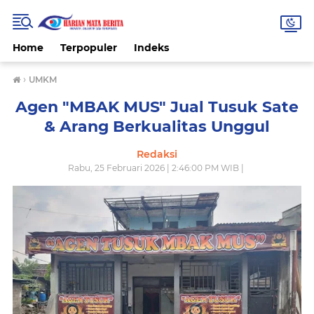
Home
Terpopuler
Indeks
›
UMKM
Agen "MBAK MUS" Jual Tusuk Sate
& Arang Berkualitas Unggul
Redaksi
Rabu, 25 Februari 2026 | 2:46:00 PM WIB |