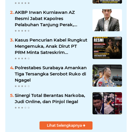
Keluarga Tuntut RSUD dr.
Soewandhie Bertanggung
AKBP Irwan Kurniawan AZ
Jawab
Resmi Jabat Kapolres
Pelabuhan Tanjung Perak,
Pimpinan Redaksi
HarianMataBerita.com
Kasus Pencurian Kabel Rungkut
Sampaikan Ucapan Selamat
Mengemuka, Anak Dirut PT
PRM Minta Satreskrim
Polrestabes Surabaya Usut
Hingga Tuntas
Polrestabes Surabaya Amankan
Tiga Tersangka Serobot Ruko di
Ngagel
Sinergi Total Berantas Narkoba,
Judi Online, dan Pinjol Ilegal
Lihat Selengkapnya