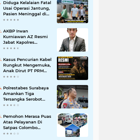
Diduga Kelalaian Fatal
Usai Operasi Jantung,
Pasien Meninggal di
Ruang ICU, Keluarga
Tuntut RSUD dr.
Soewandhie
AKBP Irwan
Bertanggung Jawab
Kurniawan AZ Resmi
Jabat Kapolres
Pelabuhan Tanjung
Perak, Pimpinan
Redaksi
Kasus Pencurian Kabel
HarianMataBerita.com
Rungkut Mengemuka,
Sampaikan Ucapan
Anak Dirut PT PRM
Selamat
Minta Satreskrim
Polrestabes Surabaya
Usut Hingga Tuntas
Polrestabes Surabaya
Amankan Tiga
Tersangka Serobot
Ruko di Ngagel
Pemohon Merasa Puas
Atas Pelayanan Di
Satpas Colombo
Surabaya