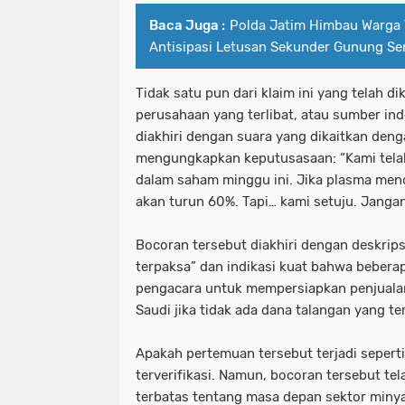
Baca Juga :
Polda Jatim Himbau Warga
Antisipasi Letusan Sekunder Gunung S
Tidak satu pun dari klaim ini yang telah di
perusahaan yang terlibat, atau sumber in
diakhiri dengan suara yang dikaitkan deng
mengungkapkan keputusasaan: “Kami telah
dalam saham minggu ini. Jika plasma men
akan turun 60%. Tapi… kami setuju. Janga
Bocoran tersebut diakhiri dengan deskrips
terpaksa” dan indikasi kuat bahwa beber
pengacara untuk mempersiapkan penjualan
Saudi jika tidak ada dana talangan yang te
Apakah pertemuan tersebut terjadi sepert
terverifikasi. Namun, bocoran tersebut te
terbatas tentang masa depan sektor minya