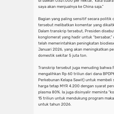
di bawah US$1.000 per hektar,” kata suara i
saya akan menjualnya ke China saja.”
Bagian yang paling sensitif secara politik
tersebut melibatkan komentar yang dikai
Dalam transkrip tersebut, Presiden diseb
konglomerat yang hadir untuk “bersabar,
telah memerintahkan peningkatan biodies
Januari 2026, yang akan meningkatkan pe
domestik sekitar 5 juta ton.
Transkrip tersebut juga menuding bahwa 
mengalihkan Rp 60 triliun dari dana BPD
Perkebunan Kelapa Sawit) untuk membeli
harga tetap MYR 4.200 dengan syarat pe
plasma 80%. Ia juga disinyalir meminta “k
15 triliun untuk mendukung program makan
untuk tahun 2026.