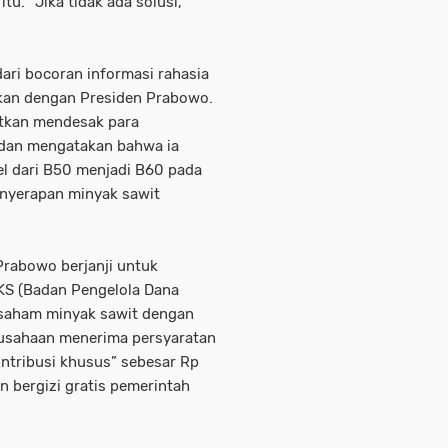
tu. “Jika tidak ada solusi,
 dari bocoran informasi rahasia
tkan dengan Presiden Prabowo.
utkan mendesak para
” dan mengatakan bahwa ia
el dari B50 menjadi B60 pada
nyerapan minyak sawit
Prabowo berjanji untuk
PKS (Badan Pengelola Dana
 saham minyak sawit dengan
rusahaan menerima persyaratan
ontribusi khusus” sebesar Rp
 bergizi gratis pemerintah