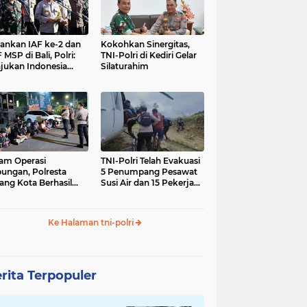
nkan IAF ke-2 dan
Kokohkan Sinergitas,
 MSP di Bali, Polri:
TNI-Polri di Kediri Gelar
jukan Indonesia
Silaturahim
gara Aman
am Operasi
TNI-Polri Telah Evakuasi
ungan, Polresta
5 Penumpang Pesawat
ang Kota Berhasil
Susi Air dan 15 Pekerja
nkan 18 Pelaku
Bangunan yang
ap Liar
Disandera KKB
Ke Halaman tni-polri
rita Terpopuler