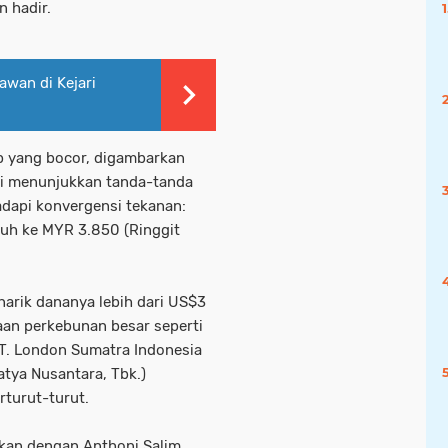
n hadir.
wan di Kejari
p yang bocor, digambarkan
si menunjukkan tanda-tanda
adapi konvergensi tekanan:
tuh ke MYR 3.850 (Ringgit
narik dananya lebih dari US$3
aan perkebunan besar seperti
(PT. London Sumatra Indonesia
atya Nusantara, Tbk.)
rturut-turut.
tkan dengan Anthoni Salim