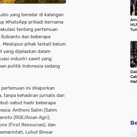
dio yang beredar di kalangan
Ama
grup WhatsApp pribadi bernama
HLF
pekulasi tentang pertemuan
Tun
Ne
o Subianto dan beberapa
. Meskipun pihak terkait belum
l yang dijelaskan dalam
uasi industri sawit yang
an politik Indonesia sedang
Dal
Gab
Mal
Ama
 pertemuan ini dilaporkan
Bal
, tanpa kehadiran jurnalis dan
sebut-sebut hadir beberapa
nesia: Anthoni Salim (Salim
Tanoto (RGE/Asian Agri),
Be
iono (First Resources), dan
 pemerintah, Luhut Binsar