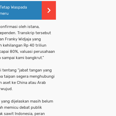
 Tetap Waspada
emeru
konfirmasi oleh istana,
dependen. Transkrip tersebut
an Franky Widjaja yang
 kehilangan Rp 40 triliun
capai 80%, valuasi perusahaan
n sampai kami bangkrut.”
i tentang “jabat tangan yang
apa taipan segera menghubungi
 aset ke China atau Arab
rwujud.
i yang dijelaskan masih belum
lah memicu debat publik
k sawit Indonesia, peran