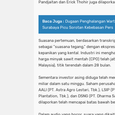
Pandjaitan dan Erick Thohir juga dilaporka
Baca Juga :
Dugaan Penghalangan Warta
Surabaya Picu Sorotan Kebebasan Pers
Suasana pertemuan, berdasarkan transkri
sebagai "suasana tegang," dengan ekspre
kepanikan yang kental. Industri ini mengh
harga minyak sawit mentah (CPO) telah ja
Malaysia), titik terendah dalam 28 bulan.
Sementara investor asing diduga telah me
miliar dalam satu minggu. Saham perusah
AALI (PT. Astra Agro Lestari, Tbk.), LSIP 
Plantation, Tbk.), dan DSNG (PT. Dharma S
dilaporkan telah mencapai batas bawah be
Dalam audio yang bocor, suara yang dikai