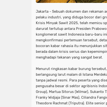
Jakarta - Sebuah dokumen dan rekaman au
pelaku industri, yang diduga bocor dari 
Krisis Minyak Sawit 2025, telah memicu s
darurat tertutup antara Presiden Prabow
konglomerat sawit Indonesia baru-baru ini
mengkonfirmasi pertemuan tersebut, detai
bocoran kabar rahasia itu menunjukkan sit
berada dalam krisis serius dan kepemimpin
menghadapi tekanan yang sangat berat.
Menurut ringkasan kabar burung tersebut,
berlangsung larut malam di Istana Merdeka
tanpa jadwal resmi. Para peserta yang di
pengusaha besar di sektor agribisnis Indo
Group), Martua Sitorus (Wilmar), Sukanto 
Franky Widjaja (Sinar Mas), Ciliandra Fang
Theodore Rachmat (Triputra). Elite senior