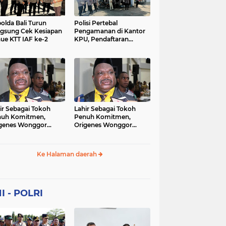
Sekolah
soaial
sosial
peristiwa
pertanian
olda Bali Turun
Polisi Pertebal
gsung Cek Kesiapan
Pengamanan di Kantor
ue KTT IAF ke-2
KPU, Pendaftaran
polri
polrii
polris
polusi
Paslon Pilkada di
Tulungagung
sialisasi
tajuk editorial
tni
Berlangsung Kondusif
ir Sebagai Tokoh
Lahir Sebagai Tokoh
nuh Komitmen,
Penuh Komitmen,
genes Wonggor
Origenes Wonggor
ib Terpilih Kembali
Wajib Terpilih Kembali
i Ketua DPRP Papua
Jadi Ketua DPRP Papua
at
Barat
Ke Halaman daerah
I - POLRI