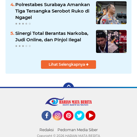
Hingga Tuntas
Polrestabes Surabaya Amankan
Tiga Tersangka Serobot Ruko di
Ngagel
Sinergi Total Berantas Narkoba,
Judi Online, dan Pinjol Ilegal
Lihat Selengkapnya
Facebook
Instagram
Pinterest
Twitter
YouTube
Redaksi
Pedoman Media Siber
Copyright ©
2026 HARIAN MATA BERITA