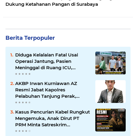
Dukung Ketahanan Pangan di Surabaya
Berita Terpopuler
Diduga Kelalaian Fatal Usai
Operasi Jantung, Pasien
Meninggal di Ruang ICU,
Keluarga Tuntut RSUD dr.
Soewandhie Bertanggung
AKBP Irwan Kurniawan AZ
Jawab
Resmi Jabat Kapolres
Pelabuhan Tanjung Perak,
Pimpinan Redaksi
HarianMataBerita.com
Kasus Pencurian Kabel Rungkut
Sampaikan Ucapan Selamat
Mengemuka, Anak Dirut PT
PRM Minta Satreskrim
Polrestabes Surabaya Usut