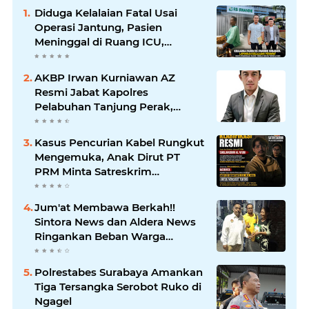
Diduga Kelalaian Fatal Usai
Operasi Jantung, Pasien
Meninggal di Ruang ICU,
Keluarga Tuntut RSUD dr.
Soewandhie Bertanggung
AKBP Irwan Kurniawan AZ
Jawab
Resmi Jabat Kapolres
Pelabuhan Tanjung Perak,
Pimpinan Redaksi
HarianMataBerita.com
Kasus Pencurian Kabel Rungkut
Sampaikan Ucapan Selamat
Mengemuka, Anak Dirut PT
PRM Minta Satreskrim
Polrestabes Surabaya Usut
Hingga Tuntas
Jum'at Membawa Berkah!!
Sintora News dan Aldera News
Ringankan Beban Warga
Bangkitkan Pelaku UMKM
Polrestabes Surabaya Amankan
Tiga Tersangka Serobot Ruko di
Ngagel