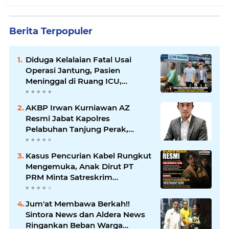
Berita Terpopuler
Diduga Kelalaian Fatal Usai
Operasi Jantung, Pasien
Meninggal di Ruang ICU,
Keluarga Tuntut RSUD dr.
Soewandhie Bertanggung
AKBP Irwan Kurniawan AZ
Jawab
Resmi Jabat Kapolres
Pelabuhan Tanjung Perak,
Pimpinan Redaksi
HarianMataBerita.com
Kasus Pencurian Kabel Rungkut
Sampaikan Ucapan Selamat
Mengemuka, Anak Dirut PT
PRM Minta Satreskrim
Polrestabes Surabaya Usut
Hingga Tuntas
Jum'at Membawa Berkah!!
Sintora News dan Aldera News
Ringankan Beban Warga