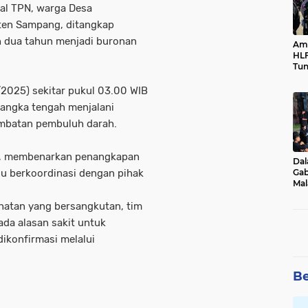
ial TPN, warga Desa
ten Sampang, ditangkap
h dua tahun menjadi buronan
Ama
HLF
Tun
Ne
2025) sekitar pukul 03.00 WIB
sangka tengah menjalani
mbatan pembuluh darah.
il, membenarkan penangkapan
Dal
Gab
ulu berkoordinasi dengan pihak
Mal
Ama
Bal
hatan yang bersangkutan, tim
da alasan sakit untuk
ikonfirmasi melalui
.
Be