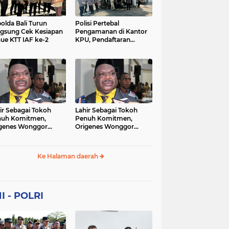
Sekolah
soaial
sosial
peristiwa
pertanian
olda Bali Turun
Polisi Pertebal
gsung Cek Kesiapan
Pengamanan di Kantor
ue KTT IAF ke-2
KPU, Pendaftaran
polri
polrii
polris
polusi
Paslon Pilkada di
Tulungagung
sialisasi
tajuk editorial
tni
Berlangsung Kondusif
ir Sebagai Tokoh
Lahir Sebagai Tokoh
nuh Komitmen,
Penuh Komitmen,
genes Wonggor
Origenes Wonggor
ib Terpilih Kembali
Wajib Terpilih Kembali
i Ketua DPRP Papua
Jadi Ketua DPRP Papua
at
Barat
Ke Halaman daerah
I - POLRI