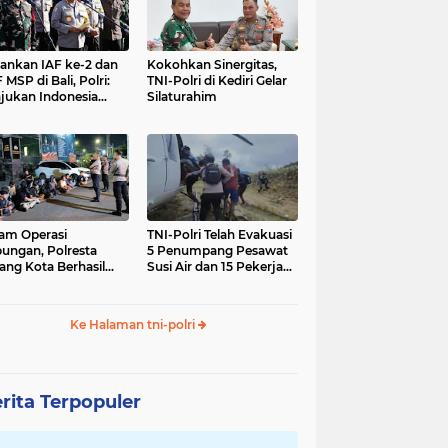
nkan IAF ke-2 dan
Kokohkan Sinergitas,
 MSP di Bali, Polri:
TNI-Polri di Kediri Gelar
jukan Indonesia
Silaturahim
gara Aman
am Operasi
TNI-Polri Telah Evakuasi
ungan, Polresta
5 Penumpang Pesawat
ang Kota Berhasil
Susi Air dan 15 Pekerja
nkan 18 Pelaku
Bangunan yang
ap Liar
Disandera KKB
Ke Halaman tni-polri
rita Terpopuler