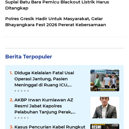
Suplai Batu Bara Pemicu Blackout Listrik Harus
Ditangkap
Polres Gresik Hadir Untuk Masyarakat, Gelar
Bhayangkara Fest 2026 Pererat Kebersamaan
Berita Terpopuler
Diduga Kelalaian Fatal Usai
Operasi Jantung, Pasien
Meninggal di Ruang ICU,
Keluarga Tuntut RSUD dr.
Soewandhie Bertanggung
AKBP Irwan Kurniawan AZ
Jawab
Resmi Jabat Kapolres
Pelabuhan Tanjung Perak,
Pimpinan Redaksi
HarianMataBerita.com
Kasus Pencurian Kabel Rungkut