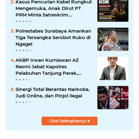
Kasus Pencurian Kabel Rungkut
Jawab
Mengemuka, Anak Dirut PT
PRM Minta Satreskrim
Polrestabes Surabaya Usut
Hingga Tuntas
Polrestabes Surabaya Amankan
Tiga Tersangka Serobot Ruko di
Ngagel
AKBP Irwan Kurniawan AZ
Resmi Jabat Kapolres
Pelabuhan Tanjung Perak,
Pimpinan Redaksi
HarianMataBerita.com
Sinergi Total Berantas Narkoba,
Sampaikan Ucapan Selamat
Judi Online, dan Pinjol Ilegal
Lihat Selengkapnya