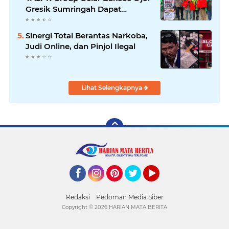
Gresik Sumringah Dapat
Sembako dan BBM Gratis
Sinergi Total Berantas Narkoba,
Judi Online, dan Pinjol Ilegal
Lihat Selengkapnya
Facebook
Instagram
Pinterest
Twitter
YouTube
Redaksi
Pedoman Media Siber
Copyright ©
2026 HARIAN MATA BERITA