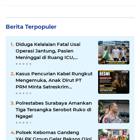
Berita Terpopuler
Diduga Kelalaian Fatal Usai
Operasi Jantung, Pasien
Meninggal di Ruang ICU,
Keluarga Tuntut RSUD dr.
Soewandhie Bertanggung
Kasus Pencurian Kabel Rungkut
Jawab
Mengemuka, Anak Dirut PT
PRM Minta Satreskrim
Polrestabes Surabaya Usut
Hingga Tuntas
Polrestabes Surabaya Amankan
Tiga Tersangka Serobot Ruko di
Ngagel
Polsek Kebomas Gandeng
YALPK Group Gelar Baksos Ojol