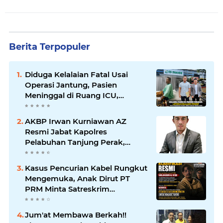
Berita Terpopuler
Diduga Kelalaian Fatal Usai
Operasi Jantung, Pasien
Meninggal di Ruang ICU,
Keluarga Tuntut RSUD dr.
Soewandhie Bertanggung
AKBP Irwan Kurniawan AZ
Jawab
Resmi Jabat Kapolres
Pelabuhan Tanjung Perak,
Pimpinan Redaksi
HarianMataBerita.com
Kasus Pencurian Kabel Rungkut
Sampaikan Ucapan Selamat
Mengemuka, Anak Dirut PT
PRM Minta Satreskrim
Polrestabes Surabaya Usut
Hingga Tuntas
Jum'at Membawa Berkah!!