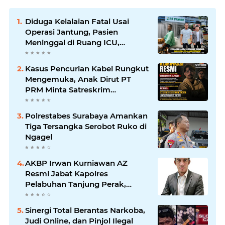
Diduga Kelalaian Fatal Usai
Operasi Jantung, Pasien
Meninggal di Ruang ICU,
Keluarga Tuntut RSUD dr.
Soewandhie Bertanggung
Kasus Pencurian Kabel Rungkut
Jawab
Mengemuka, Anak Dirut PT
PRM Minta Satreskrim
Polrestabes Surabaya Usut
Hingga Tuntas
Polrestabes Surabaya Amankan
Tiga Tersangka Serobot Ruko di
Ngagel
AKBP Irwan Kurniawan AZ
Resmi Jabat Kapolres
Pelabuhan Tanjung Perak,
Pimpinan Redaksi
HarianMataBerita.com
Sinergi Total Berantas Narkoba,
Sampaikan Ucapan Selamat
Judi Online, dan Pinjol Ilegal