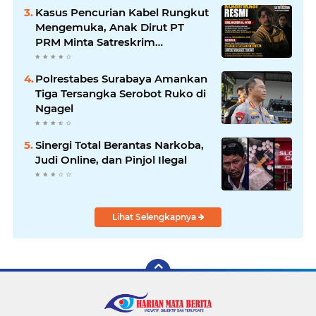
HarianMataBerita.com
Kasus Pencurian Kabel Rungkut
Sampaikan Ucapan Selamat
Mengemuka, Anak Dirut PT
PRM Minta Satreskrim
Polrestabes Surabaya Usut
Hingga Tuntas
Polrestabes Surabaya Amankan
Tiga Tersangka Serobot Ruko di
Ngagel
Sinergi Total Berantas Narkoba,
Judi Online, dan Pinjol Ilegal
Lihat Selengkapnya