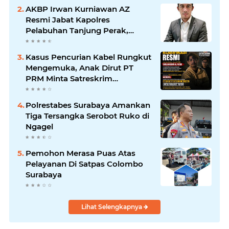
Soewandhie Bertanggung
AKBP Irwan Kurniawan AZ
Jawab
Resmi Jabat Kapolres
Pelabuhan Tanjung Perak,
Pimpinan Redaksi
HarianMataBerita.com
Kasus Pencurian Kabel Rungkut
Sampaikan Ucapan Selamat
Mengemuka, Anak Dirut PT
PRM Minta Satreskrim
Polrestabes Surabaya Usut
Hingga Tuntas
Polrestabes Surabaya Amankan
Tiga Tersangka Serobot Ruko di
Ngagel
Pemohon Merasa Puas Atas
Pelayanan Di Satpas Colombo
Surabaya
Lihat Selengkapnya