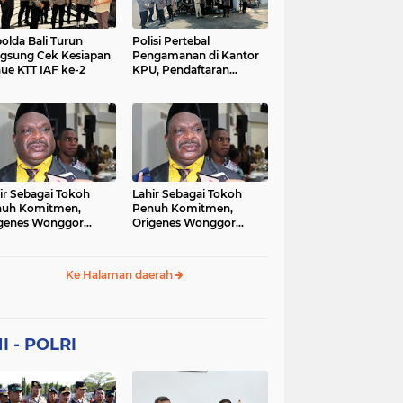
Sekolah
soaial
sosial
peristiwa
pertanian
olda Bali Turun
Polisi Pertebal
gsung Cek Kesiapan
Pengamanan di Kantor
ue KTT IAF ke-2
KPU, Pendaftaran
polri
polrii
polris
polusi
Paslon Pilkada di
Tulungagung
sialisasi
tajuk editorial
tni
Berlangsung Kondusif
ir Sebagai Tokoh
Lahir Sebagai Tokoh
nuh Komitmen,
Penuh Komitmen,
genes Wonggor
Origenes Wonggor
ib Terpilih Kembali
Wajib Terpilih Kembali
i Ketua DPRP Papua
Jadi Ketua DPRP Papua
at
Barat
Ke Halaman daerah
I - POLRI