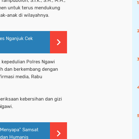
ampubolon, S.I.K., S.H., M.H.,
men untuk terus mendukung
nak-anak di wilayahnya.
res Nganjuk Cek
k kepedulian Polres Ngawi
uh dan berkembang dengan
nfirmasi media, Rabu
eriksaan kebersihan dan gizi
Ngawi.
s Menyapa" Samsat
f dan Humanis