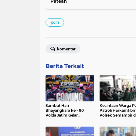
Patean
polri
komentar
Berita Terkait
Sambut Hari
Kecintaan Warga P
Bhayangkara ke - 80
Patroli Harkamtib
Polda Jatim Gelar
Polsek Semampir d
Turnamen Esport untuk
Satpol PP Semakin
Umum
Menguat