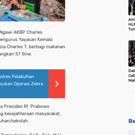
Ama
HLF
Tun
 Ngawi AKBP Charles
Ne
engurus Yayasan Kemala
cia Charles T, berbagi makanan
ngkari 57 Sine.
Dal
Gab
Polres Pelabuhan
Mal
asukan Operasi Zebra
Ama
Bal
ita Presiden RI Prabowo
g kesejahteraan masyarakat,
Be
uhan/sekolah.