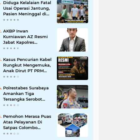
Diduga Kelalaian Fatal
Usai Operasi Jantung,
Pasien Meninggal di
Ruang ICU, Keluarga
Tuntut RSUD dr.
Soewandhie
AKBP Irwan
Bertanggung Jawab
Kurniawan AZ Resmi
Jabat Kapolres
Pelabuhan Tanjung
Perak, Pimpinan
Redaksi
Kasus Pencurian Kabel
HarianMataBerita.com
Rungkut Mengemuka,
Sampaikan Ucapan
Anak Dirut PT PRM
Selamat
Minta Satreskrim
Polrestabes Surabaya
Usut Hingga Tuntas
Polrestabes Surabaya
Amankan Tiga
Tersangka Serobot
Ruko di Ngagel
Pemohon Merasa Puas
Atas Pelayanan Di
Satpas Colombo
Surabaya