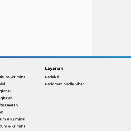
Layanan
ukum&kriminal
Redaksi
ini
Pedoman Media Siber
gional
gkalan
ita Daerah
en
um & Kriminal
um & Kriminal