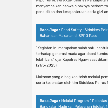
Kapolres Ngawi AKBP Charles Pandapotan T
menyampaikan bahwa pihaknya berkomit
pendidikan dan kesejahteraan serta gizi a
Baca Juga :
Food Safety : Sidokkes Pol
Bahan dan Makanan di SPPG Pace
"Kegiatan ini merupakan salah satu bentu
terhadap generasi muda agar dapat tumb
lebih baik," ujar Kapolres Ngawi saat diko
(21/5/2025)
Makanan yang dibagikan telah melalui pem
serta kesehatan oleh tim Sidokkes Polres 
Baca Juga :
Melalui Program " Polanta
Bangkalan Hadirkan Pelayanan Edukati