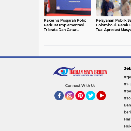
Rakernis Pusjarah Polri:
Pelayanan Publik S
Perkuat Implementasi
Colombo Jl. Perak 
Tribrata Dan Catur
Tuai Apresiasi Masy
Prasetya
Jel
#ge
#Hu
Connect With Us
#pe
#sos
Facebook
Instagram
Pinterest
Twitter
YouTube
Ban
beri
Har
Huk