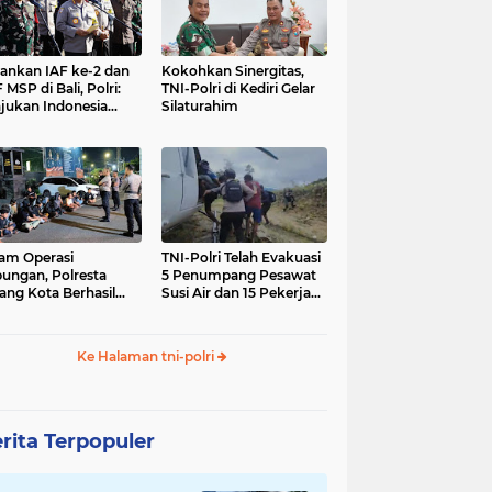
nkan IAF ke-2 dan
Kokohkan Sinergitas,
 MSP di Bali, Polri:
TNI-Polri di Kediri Gelar
jukan Indonesia
Silaturahim
gara Aman
am Operasi
TNI-Polri Telah Evakuasi
ungan, Polresta
5 Penumpang Pesawat
ang Kota Berhasil
Susi Air dan 15 Pekerja
nkan 18 Pelaku
Bangunan yang
ap Liar
Disandera KKB
Ke Halaman tni-polri
rita Terpopuler