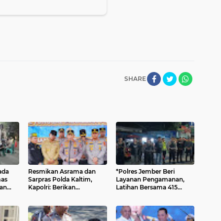
SHARE
ada
Resmikan Asrama dan
*Polres Jember Beri
mas
Sarpras Polda Kaltim,
Layanan Pengamanan,
an
Kapolri: Berikan
Latihan Bersama 415
Pengabdian Terbaik
Pesilat Kondusif
untuk Masyarakat