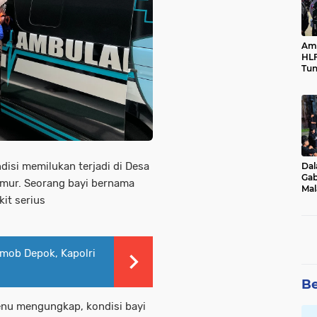
Ama
HLF
Tun
Ne
disi memilukan terjadi di Desa
Dal
Gab
mur. Seorang bayi bernama
Mal
kit serius
Ama
Bal
mob Depok, Kapolri
Be
nu mengungkap, kondisi bayi