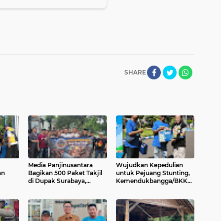
SHARE
Media Panjinusantara
Wujudkan Kepedulian
an
Bagikan 500 Paket Takjil
untuk Pejuang Stunting,
di Dupak Surabaya,
Kemendukbangga/BKKBN
Warga Antusias Jelang
Jatim Gelar Mudik Gratis
Berbuka
"Asah, Asih, Asuh"