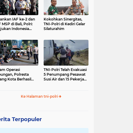
nkan IAF ke-2 dan
Kokohkan Sinergitas,
 MSP di Bali, Polri:
TNI-Polri di Kediri Gelar
jukan Indonesia
Silaturahim
gara Aman
am Operasi
TNI-Polri Telah Evakuasi
ungan, Polresta
5 Penumpang Pesawat
ang Kota Berhasil
Susi Air dan 15 Pekerja
nkan 18 Pelaku
Bangunan yang
ap Liar
Disandera KKB
Ke Halaman tni-polri
rita Terpopuler