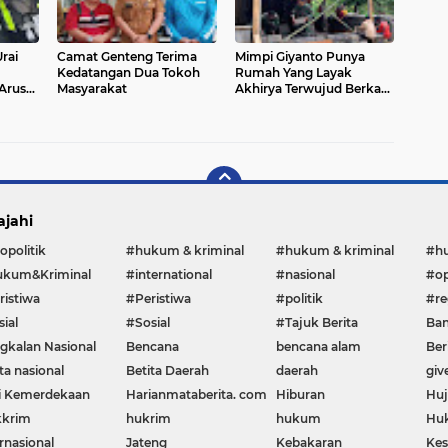
rai
Camat Genteng Terima
Mimpi Giyanto Punya
Kedatangan Dua Tokoh
Rumah Yang Layak
Arus
Masyarakat
Akhirya Terwujud Berkat
ncar
TMMD 127 Kodim
Wonogiri
ajahi
opolitik
#hukum & kriminal
#hukum & kriminal
#h
kum&Kriminal
#international
#nasional
#op
ristiwa
#Peristiwa
#politik
#re
ial
#Sosial
#Tajuk Berita
Ban
gkalan Nasional
Bencana
bencana alam
Ber
ta nasional
Betita Daerah
daerah
giv
i Kemerdekaan
Harianmataberita. com
Hiburan
Huj
krim
hukrim
hukum
Huk
rnasional
Jateng
Kebakaran
Kes