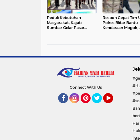
Peduli Kebutuhan
Respon Cepat Tim U
Masyarakat, Kajati
Polres Blitar Bantu
Sumbar Gelar Pasar
Kendaraan Mogok, 
Murah dan Launching
Lalu Lintas Tetap La
Program UMKM Mitra
Ahdyaksa
Jel
#ge
#Hu
Connect With Us
#pe
#sos
Facebook
Instagram
Pinterest
Twitter
YouTube
Ban
beri
Har
Huk
inte