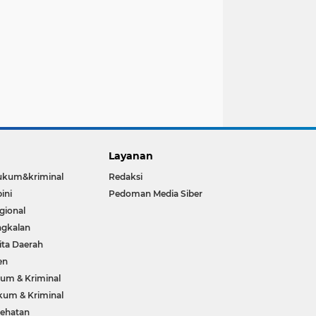
Layanan
ukum&kriminal
Redaksi
ini
Pedoman Media Siber
gional
gkalan
ita Daerah
en
um & Kriminal
um & Kriminal
ehatan