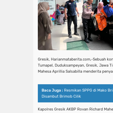
Gresik, Harianmataberita.com,-Sebuah kon
Tumapel, Duduksampeyan, Gresik, Jawa Ti
Mahesa Aprillia Salsabilla menderita penya
Baca Juga :
Resmikan SPPG di Mako Bri
Disambut Brimob Cilik
Kapolres Gresik AKBP Rovan Richard Mahe