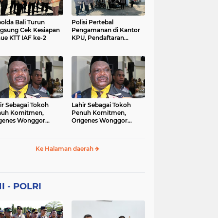
Sekolah
soaial
sosial
peristiwa
pertanian
olda Bali Turun
Polisi Pertebal
gsung Cek Kesiapan
Pengamanan di Kantor
ue KTT IAF ke-2
KPU, Pendaftaran
polri
polrii
polris
polusi
Paslon Pilkada di
Tulungagung
sialisasi
tajuk editorial
tni
Berlangsung Kondusif
ir Sebagai Tokoh
Lahir Sebagai Tokoh
nuh Komitmen,
Penuh Komitmen,
genes Wonggor
Origenes Wonggor
ib Terpilih Kembali
Wajib Terpilih Kembali
i Ketua DPRP Papua
Jadi Ketua DPRP Papua
at
Barat
Ke Halaman daerah
I - POLRI