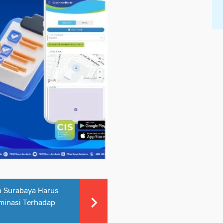
h Surabaya Harus
minasi Terhadap