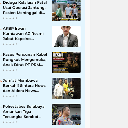
Diduga Kelalaian Fatal
Usai Operasi Jantung,
Pasien Meninggal di
Ruang ICU, Keluarga
Tuntut RSUD dr.
Soewandhie
AKBP Irwan
Bertanggung Jawab
Kurniawan AZ Resmi
Jabat Kapolres
Pelabuhan Tanjung
Perak, Pimpinan
Redaksi
Kasus Pencurian Kabel
HarianMataBerita.com
Rungkut Mengemuka,
Sampaikan Ucapan
Anak Dirut PT PRM
Selamat
Minta Satreskrim
Polrestabes Surabaya
Usut Hingga Tuntas
Jum'at Membawa
Berkah!! Sintora News
dan Aldera News
Ringankan Beban
Warga Bangkitkan
Pelaku UMKM
Polrestabes Surabaya
Amankan Tiga
Tersangka Serobot
Ruko di Ngagel