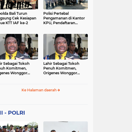
Sekolah
soaial
sosial
peristiwa
pertanian
olda Bali Turun
Polisi Pertebal
gsung Cek Kesiapan
Pengamanan di Kantor
ue KTT IAF ke-2
KPU, Pendaftaran
polri
polrii
polris
polusi
Paslon Pilkada di
Tulungagung
sialisasi
tajuk editorial
tni
Berlangsung Kondusif
ir Sebagai Tokoh
Lahir Sebagai Tokoh
nuh Komitmen,
Penuh Komitmen,
genes Wonggor
Origenes Wonggor
ib Terpilih Kembali
Wajib Terpilih Kembali
i Ketua DPRP Papua
Jadi Ketua DPRP Papua
at
Barat
Ke Halaman daerah
I - POLRI