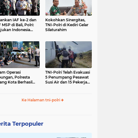
nkan IAF ke-2 dan
Kokohkan Sinergitas,
 MSP di Bali, Polri:
TNI-Polri di Kediri Gelar
jukan Indonesia
Silaturahim
gara Aman
am Operasi
TNI-Polri Telah Evakuasi
ungan, Polresta
5 Penumpang Pesawat
ang Kota Berhasil
Susi Air dan 15 Pekerja
nkan 18 Pelaku
Bangunan yang
ap Liar
Disandera KKB
Ke Halaman tni-polri
rita Terpopuler