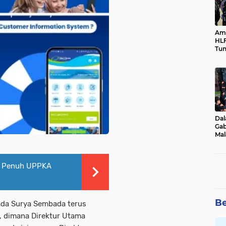
Ama
HLF
Tun
Ne
Dal
Gab
Mal
Ama
Bal
n Penuh UPPKA
Be
a Surya Sembada terus
, dimana Direktur Utama