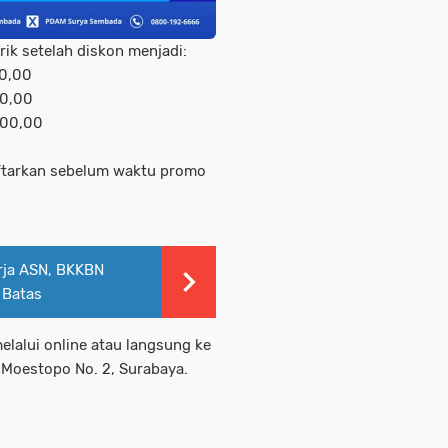
rik setelah diskon menjadi:
00,00
00,00
000,00
ftarkan sebelum waktu promo
erja ASN, BKKBN
 Batas
lalui online atau langsung ke
. Moestopo No. 2, Surabaya.