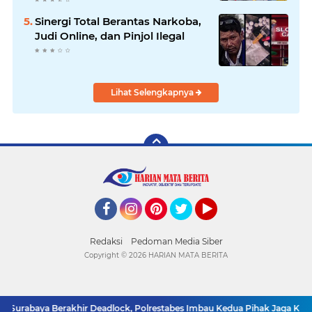
Sinergi Total Berantas Narkoba,
Judi Online, dan Pinjol Ilegal
Lihat Selengkapnya
Facebook
Instagram
Pinterest
Twitter
YouTube
Redaksi
Pedoman Media Siber
Copyright ©
2026 HARIAN MATA BERITA
 Surabaya Berakhir Deadlock, Polrestabes Imbau Kedua Pihak Jaga Kamt