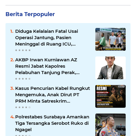
Berita Terpopuler
Diduga Kelalaian Fatal Usai
Operasi Jantung, Pasien
Meninggal di Ruang ICU,
Keluarga Tuntut RSUD dr.
Soewandhie Bertanggung
AKBP Irwan Kurniawan AZ
Jawab
Resmi Jabat Kapolres
Pelabuhan Tanjung Perak,
Pimpinan Redaksi
HarianMataBerita.com
Kasus Pencurian Kabel Rungkut
Sampaikan Ucapan Selamat
Mengemuka, Anak Dirut PT
PRM Minta Satreskrim
Polrestabes Surabaya Usut
Hingga Tuntas
Polrestabes Surabaya Amankan
Tiga Tersangka Serobot Ruko di
Ngagel