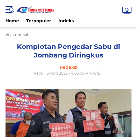
Home
Terpopuler
Indeks
›
kriminal
Komplotan Pengedar Sabu di
Jombang Diringkus
Redaksi
Rabu, 16 April 2025 | 4:05:00 PM WIB |