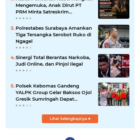
Jawab
Mengemuka, Anak Dirut PT
PRM Minta Satreskrim
Polrestabes Surabaya Usut
Hingga Tuntas
Polrestabes Surabaya Amankan
Tiga Tersangka Serobot Ruko di
Ngagel
Sinergi Total Berantas Narkoba,
Judi Online, dan Pinjol Ilegal
Polsek Kebomas Gandeng
YALPK Group Gelar Baksos Ojol
Gresik Sumringah Dapat
Sembako dan BBM Gratis
Lihat Selengkapnya