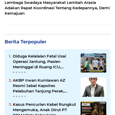
Lembaga Swadaya Masyarakat Lembah Arasia
Adakan Rapat Koordinasi Tentang Kedepannya, Demi
Kemajuan
Berita Terpopuler
Diduga Kelalaian Fatal Usai
Operasi Jantung, Pasien
Meninggal di Ruang ICU,
Keluarga Tuntut RSUD dr.
Soewandhie Bertanggung
AKBP Irwan Kurniawan AZ
Jawab
Resmi Jabat Kapolres
Pelabuhan Tanjung Perak,
Pimpinan Redaksi
HarianMataBerita.com
Kasus Pencurian Kabel Rungkut
Sampaikan Ucapan Selamat
Mengemuka, Anak Dirut PT