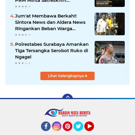
PRM Minta Satreskrim
Polrestabes Surabaya Usut
Hingga Tuntas
Jum'at Membawa Berkah!!
Sintora News dan Aldera News
Ringankan Beban Warga
Bangkitkan Pelaku UMKM
Polrestabes Surabaya Amankan
Tiga Tersangka Serobot Ruko di
Ngagel
Lihat Selengkapnya
Facebook
Instagram
Pinterest
Twitter
YouTube