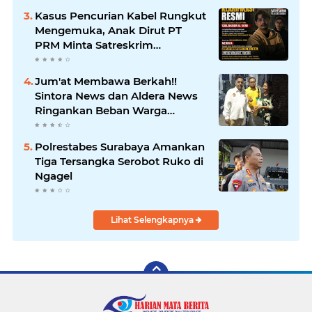
HarianMataBerita.com
Kasus Pencurian Kabel Rungkut
Sampaikan Ucapan Selamat
Mengemuka, Anak Dirut PT
PRM Minta Satreskrim
Polrestabes Surabaya Usut
Hingga Tuntas
Jum'at Membawa Berkah!!
Sintora News dan Aldera News
Ringankan Beban Warga
Bangkitkan Pelaku UMKM
Polrestabes Surabaya Amankan
Tiga Tersangka Serobot Ruko di
Ngagel
Lihat Selengkapnya