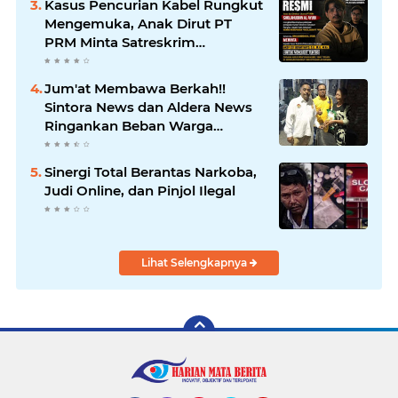
Kasus Pencurian Kabel Rungkut
Sampaikan Ucapan Selamat
Mengemuka, Anak Dirut PT
PRM Minta Satreskrim
Polrestabes Surabaya Usut
Hingga Tuntas
Jum'at Membawa Berkah!!
Sintora News dan Aldera News
Ringankan Beban Warga
Bangkitkan Pelaku UMKM
Sinergi Total Berantas Narkoba,
Judi Online, dan Pinjol Ilegal
Lihat Selengkapnya