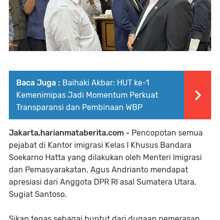
Baca Juga :
Baihaki Akbar: HUT ke-1
Kemenimipas Jadi Momentum Perkuat
Transparansi dan Pembinaan WBP
Jakarta,harianmataberita.com -
Pencopotan semua
pejabat di Kantor imigrasi Kelas I Khusus Bandara
Soekarno Hatta yang dilakukan oleh Menteri Imigrasi
dan Pemasyarakatan, Agus Andrianto mendapat
apresiasi dari Anggota DPR RI asal Sumatera Utara,
Sugiat Santoso.
Sikap tegas sebagai buntut dari dugaan pemerasan