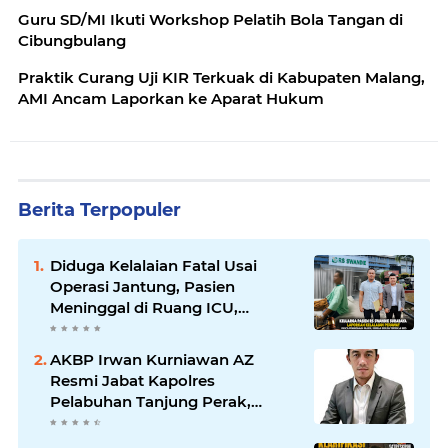
Guru SD/MI Ikuti Workshop Pelatih Bola Tangan di
Cibungbulang
Praktik Curang Uji KIR Terkuak di Kabupaten Malang,
AMI Ancam Laporkan ke Aparat Hukum
Berita Terpopuler
Diduga Kelalaian Fatal Usai
Operasi Jantung, Pasien
Meninggal di Ruang ICU,
Keluarga Tuntut RSUD dr.
Soewandhie Bertanggung
AKBP Irwan Kurniawan AZ
Jawab
Resmi Jabat Kapolres
Pelabuhan Tanjung Perak,
Pimpinan Redaksi
HarianMataBerita.com