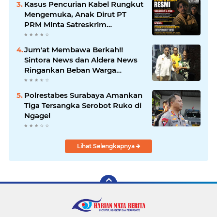
Kasus Pencurian Kabel Rungkut
Sampaikan Ucapan Selamat
Mengemuka, Anak Dirut PT
PRM Minta Satreskrim
Polrestabes Surabaya Usut
Hingga Tuntas
Jum'at Membawa Berkah!!
Sintora News dan Aldera News
Ringankan Beban Warga
Bangkitkan Pelaku UMKM
Polrestabes Surabaya Amankan
Tiga Tersangka Serobot Ruko di
Ngagel
Lihat Selengkapnya