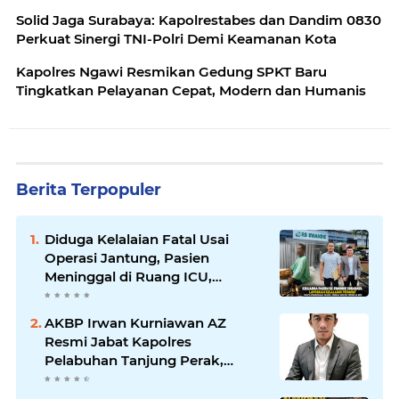
Solid Jaga Surabaya: Kapolrestabes dan Dandim 0830
Perkuat Sinergi TNI-Polri Demi Keamanan Kota
Kapolres Ngawi Resmikan Gedung SPKT Baru
Tingkatkan Pelayanan Cepat, Modern dan Humanis
Berita Terpopuler
Diduga Kelalaian Fatal Usai
Operasi Jantung, Pasien
Meninggal di Ruang ICU,
Keluarga Tuntut RSUD dr.
Soewandhie Bertanggung
AKBP Irwan Kurniawan AZ
Jawab
Resmi Jabat Kapolres
Pelabuhan Tanjung Perak,
Pimpinan Redaksi
HarianMataBerita.com