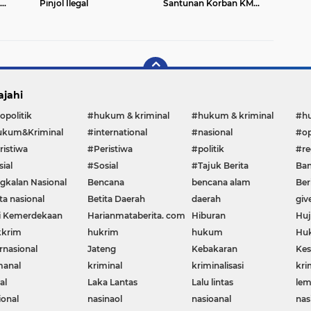
Pinjol Ilegal
Santunan Korban KM
a
Mutiara Sentosa II
nggung
ajahi
opolitik
#hukum & kriminal
#hukum & kriminal
#h
kum&Kriminal
#international
#nasional
#op
ristiwa
#Peristiwa
#politik
#re
ial
#Sosial
#Tajuk Berita
Ban
gkalan Nasional
Bencana
bencana alam
Ber
ta nasional
Betita Daerah
daerah
giv
i Kemerdekaan
Harianmataberita. com
Hiburan
Huj
krim
hukrim
hukum
Huk
rnasional
Jateng
Kebakaran
Kes
manal
kriminal
kriminalisasi
kri
al
Laka Lantas
Lalu lintas
le
ional
nasinaol
nasioanal
nas