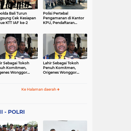
Sekolah
soaial
sosial
peristiwa
pertanian
olda Bali Turun
Polisi Pertebal
gsung Cek Kesiapan
Pengamanan di Kantor
ue KTT IAF ke-2
KPU, Pendaftaran
polri
polrii
polris
polusi
Paslon Pilkada di
Tulungagung
sialisasi
tajuk editorial
tni
Berlangsung Kondusif
ir Sebagai Tokoh
Lahir Sebagai Tokoh
nuh Komitmen,
Penuh Komitmen,
genes Wonggor
Origenes Wonggor
ib Terpilih Kembali
Wajib Terpilih Kembali
i Ketua DPRP Papua
Jadi Ketua DPRP Papua
at
Barat
Ke Halaman daerah
I - POLRI