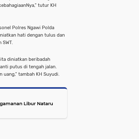
 kebahagiaanNya," tutur KH
onel Polres Ngawi Polda
niatkan hati dengan tulus dan
h SWT.
ita diniatkan beribadah
nti putus di tengah jalan.
an uang," tambah KH Suyudi.
engamanan Libur Nataru