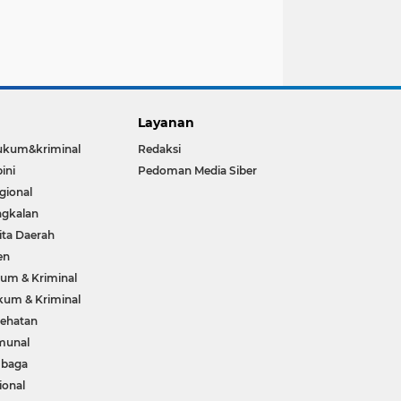
Layanan
ukum&kriminal
Redaksi
ini
Pedoman Media Siber
gional
gkalan
ita Daerah
en
um & Kriminal
um & Kriminal
ehatan
munal
mbaga
ional