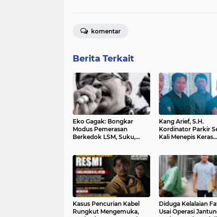
komentar
Berita Terkait
Eko Gagak: Bongkar
Kang Arief, S.H.
Modus Pemerasan
Kordinator Parkir 
Berkedok LSM, Suku,
Kali Menepis Keras
Ormas, dan Wartawan
Tudingan Adanya Ju
Liar Di Semut Kali
Kasus Pencurian Kabel
Diduga Kelalaian Fa
Rungkut Mengemuka,
Usai Operasi Jantun