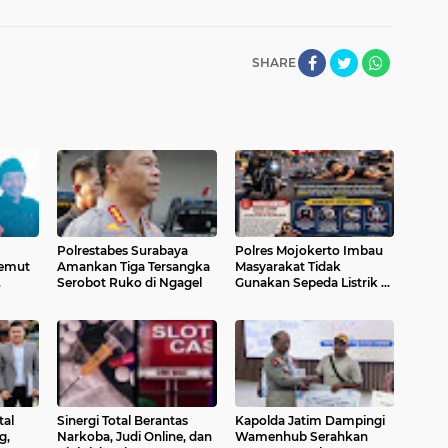
SHARE
Polrestabes Surabaya
Polres Mojokerto Imbau
Semut
Amankan Tiga Tersangka
Masyarakat Tidak
Serobot Ruko di Ngagel
Gunakan Sepeda Listrik di
kir
Jalan Raya
tal
Sinergi Total Berantas
Kapolda Jatim Dampingi
g,
Narkoba, Judi Online, dan
Wamenhub Serahkan