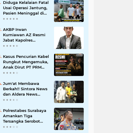
Diduga Kelalaian Fatal
Usai Operasi Jantung,
Pasien Meninggal di
Ruang ICU, Keluarga
Tuntut RSUD dr.
Soewandhie
AKBP Irwan
Bertanggung Jawab
Kurniawan AZ Resmi
Jabat Kapolres
Pelabuhan Tanjung
Perak, Pimpinan
Redaksi
Kasus Pencurian Kabel
HarianMataBerita.com
Rungkut Mengemuka,
Sampaikan Ucapan
Anak Dirut PT PRM
Selamat
Minta Satreskrim
Polrestabes Surabaya
Usut Hingga Tuntas
Jum'at Membawa
Berkah!! Sintora News
dan Aldera News
Ringankan Beban
Warga Bangkitkan
Pelaku UMKM
Polrestabes Surabaya
Amankan Tiga
Tersangka Serobot
Ruko di Ngagel