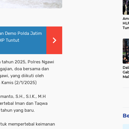
Ama
HLF
Tun
Ne
ran Demo Polda Jatim
IP Tuntut
a tahun 2025, Polres Ngawi
Dal
gajian, doa bersama dan
Gab
awi, yang diikuti oleh
Mal
Ama
a Kamis (2/1/2025)
Bal
nto, S.H., S.I.K., M.H
ertebal Iman dan Taqwa
 tahun yang baru.
Be
untuk mempertebal keimanan