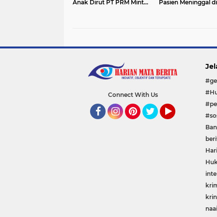
Anak Dirut PT PRM Minta
Pasien Meninggal di
Satreskrim Polrestabes
Ruang ICU, Keluarg
Surabaya Usut Hingga
Tuntut RSUD dr.
Tuntas
Soewandhie Berta
Jawab
Jel
#ge
#Hu
Connect With Us
#pe
#sos
Facebook
Instagram
Pinterest
Twitter
YouTube
Ban
beri
Har
Huk
inte
kri
krin
naa