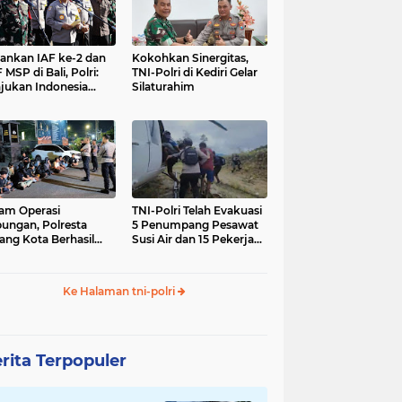
nkan IAF ke-2 dan
Kokohkan Sinergitas,
 MSP di Bali, Polri:
TNI-Polri di Kediri Gelar
jukan Indonesia
Silaturahim
gara Aman
am Operasi
TNI-Polri Telah Evakuasi
ungan, Polresta
5 Penumpang Pesawat
ang Kota Berhasil
Susi Air dan 15 Pekerja
nkan 18 Pelaku
Bangunan yang
ap Liar
Disandera KKB
Ke Halaman tni-polri
rita Terpopuler