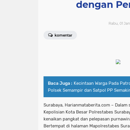
dengan Pe
politik
polri
Polrii
polris
Pol
olahraga
organisasi
pemeri
sosialisasi
tajuk editorial
tni
T
Rabu, 01 Jan
perusahaan
petistiwaa
pilk
komentar
popular
popularitas
porli
tni - polri
tni polri
tni-polri
Baca Juga :
Kecintaan Warga Pada Patr
Polsek Semampir dan Satpol PP Semaki
Surabaya, Harianmataberita.com – Dalam 
Kepolisian Kota Besar Polrestabes Surab
kenaikan pangkat dan pelepasan purnawir
Bertempat di halaman Mapolrestabes Suraba