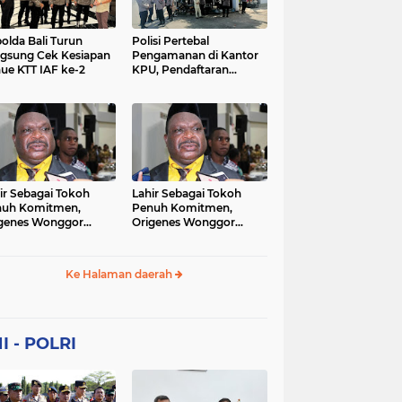
Sekolah
soaial
sosial
peristiwa
pertanian
olda Bali Turun
Polisi Pertebal
gsung Cek Kesiapan
Pengamanan di Kantor
ue KTT IAF ke-2
KPU, Pendaftaran
polri
polrii
polris
polusi
Paslon Pilkada di
Tulungagung
sialisasi
tajuk editorial
tni
Berlangsung Kondusif
ir Sebagai Tokoh
Lahir Sebagai Tokoh
nuh Komitmen,
Penuh Komitmen,
genes Wonggor
Origenes Wonggor
ib Terpilih Kembali
Wajib Terpilih Kembali
i Ketua DPRP Papua
Jadi Ketua DPRP Papua
at
Barat
Ke Halaman daerah
I - POLRI