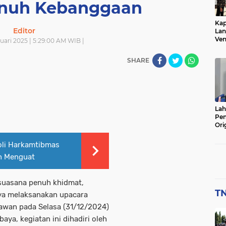
nuh Kebanggaan
usi
popular
popularitas
porli
sejarah
sekolah
nrah
pemerintah
pemerintahan
pendidikan
Kap
Editor
Lan
Ven
NI - Polri
TNI Polri
tni-polri
tnil
UMKM
utama
uari 2025 | 5:29:00 AM WIB |
ada
pmerintah
poitik
poli
polisi
politik
SHARE
sejarah
sekolah
sekolah
soaial
sosial
so
tnil
umkm
utama
Lah
Pe
Ori
Waj
Jad
oli Harkamtibmas
Bar
n Menguat
suasana penuh khidmat,
TN
aya melaksanakan upacara
awan pada Selasa (31/12/2024)
ya, kegiatan ini dihadiri oleh