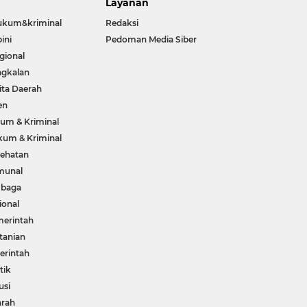
Layanan
ukum&kriminal
Redaksi
ini
Pedoman Media Siber
gional
gkalan
ita Daerah
en
um & Kriminal
um & Kriminal
ehatan
munal
mbaga
ional
erintah
tanian
rintah
tik
usi
arah