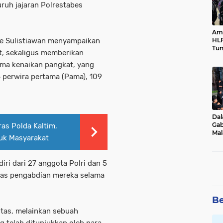
uruh jajaran Polrestabes
Ama
ie Sulistiawan menyampaikan
HLF
Tun
ut, sekaligus memberikan
Ne
ima kenaikan pangkat, yang
6 perwira pertama (Pama), 109
Dal
Gab
as Polda Kaltim,
Mal
tuk Masyarakat
Ama
Bal
iri dari 27 anggota Polri dan 5
tas pengabdian mereka selama
Be
itas, melainkan sebuah