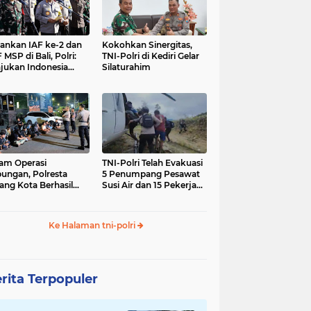
nkan IAF ke-2 dan
Kokohkan Sinergitas,
 MSP di Bali, Polri:
TNI-Polri di Kediri Gelar
jukan Indonesia
Silaturahim
gara Aman
am Operasi
TNI-Polri Telah Evakuasi
ungan, Polresta
5 Penumpang Pesawat
ang Kota Berhasil
Susi Air dan 15 Pekerja
nkan 18 Pelaku
Bangunan yang
ap Liar
Disandera KKB
Ke Halaman tni-polri
rita Terpopuler