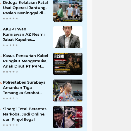
Diduga Kelalaian Fatal
Usai Operasi Jantung,
Pasien Meninggal di
Ruang ICU, Keluarga
Tuntut RSUD dr.
Soewandhie
AKBP Irwan
Bertanggung Jawab
Kurniawan AZ Resmi
Jabat Kapolres
Pelabuhan Tanjung
Perak, Pimpinan
Redaksi
Kasus Pencurian Kabel
HarianMataBerita.com
Rungkut Mengemuka,
Sampaikan Ucapan
Anak Dirut PT PRM
Selamat
Minta Satreskrim
Polrestabes Surabaya
Usut Hingga Tuntas
Polrestabes Surabaya
Amankan Tiga
Tersangka Serobot
Ruko di Ngagel
Sinergi Total Berantas
Narkoba, Judi Online,
dan Pinjol Ilegal