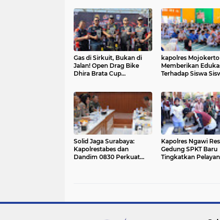
Gas di Sirkuit, Bukan di
kapolres Mojokerto
Jalan! Open Drag Bike
Memberikan Eduka
Dhira Brata Cup
Terhadap Siswa Sisw
Championship 2026
Sekolah Bahaya Na
Resmi Dibuka di
dan Vape
Samarinda dalam Rangka
Hari Bhayangkara ke-80
Solid Jaga Surabaya:
Kapolres Ngawi Re
Kapolrestabes dan
Gedung SPKT Baru
Dandim 0830 Perkuat
Tingkatkan Pelaya
Sinergi TNI-Polri Demi
Cepat, Modern dan
Keamanan Kota
Humanis