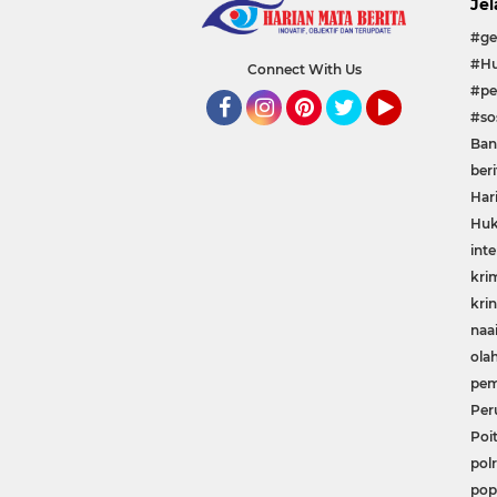
Jel
#ge
#Hu
Connect With Us
#pe
#sos
Facebook
Instagram
Pinterest
Twitter
YouTube
Ban
beri
Har
Huk
inte
kri
krin
naa
ola
pem
Per
Poit
polr
pop