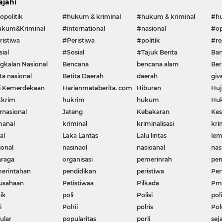
ajahi
opolitik
#hukum & kriminal
#hukum & kriminal
#h
kum&Kriminal
#international
#nasional
#op
ristiwa
#Peristiwa
#politik
#re
ial
#Sosial
#Tajuk Berita
Ban
gkalan Nasional
Bencana
bencana alam
Ber
ta nasional
Betita Daerah
daerah
giv
i Kemerdekaan
Harianmataberita. com
Hiburan
Huj
krim
hukrim
hukum
Huk
rnasional
Jateng
Kebakaran
Kes
manal
kriminal
kriminalisasi
kri
al
Laka Lantas
Lalu lintas
le
ional
nasinaol
nasioanal
nas
hraga
organisasi
pemerinrah
pem
erintahan
pendidikan
peristiwa
Per
usahaan
Petistiwaa
Pilkada
Pme
ik
poli
Polisi
poli
i
Polrii
polris
Pol
ular
popularitas
porli
sej