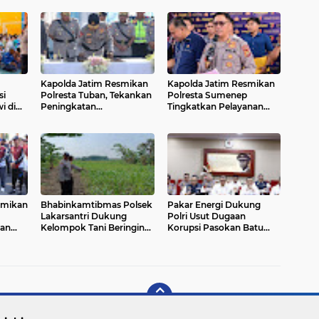
Kapolda Jatim Resmikan
Kapolda Jatim Resmikan
si
Polresta Tuban, Tekankan
Polresta Sumenep
i di
Peningkatan
Tingkatkan Pelayanan
rkoba
Profesionalisme dan
dan Perkuat Sinergi
Pelayanan Presisi
Dengan Semangat Jogo
Jatim
smikan
Bhabinkamtibmas Polsek
Pakar Energi Dukung
Lakarsantri Dukung
Polri Usut Dugaan
nan
Kelompok Tani Beringin
Korupsi Pasokan Batu
Makmur Perkuat
Bara PLTU yang Ditaksir
Ketahanan Pangan
Rugikan Negara Rp5
Surabaya
Triliun