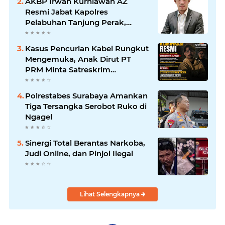
AKBP Irwan Kurniawan AZ
Jawab
Resmi Jabat Kapolres
Pelabuhan Tanjung Perak,
Pimpinan Redaksi
HarianMataBerita.com
Kasus Pencurian Kabel Rungkut
Sampaikan Ucapan Selamat
Mengemuka, Anak Dirut PT
PRM Minta Satreskrim
Polrestabes Surabaya Usut
Hingga Tuntas
Polrestabes Surabaya Amankan
Tiga Tersangka Serobot Ruko di
Ngagel
Sinergi Total Berantas Narkoba,
Judi Online, dan Pinjol Ilegal
Lihat Selengkapnya