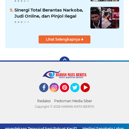
Sembako dan BBM Gratis
Sinergi Total Berantas Narkoba,
Judi Online, dan Pinjol Ilegal
Lihat Selengkapnya
Facebook
Instagram
Pinterest
Twitter
YouTube
Redaksi
Pedoman Media Siber
Copyright ©
2026 HARIAN MATA BERITA
 Kemerdekaan Terwujud bagi Rakyat Kecil?
Mediasi Sengketa Lahan Pan