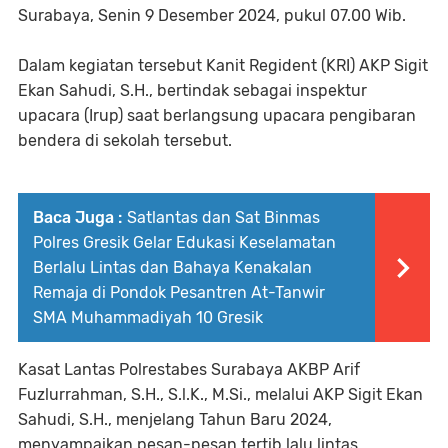
Surabaya, Senin 9 Desember 2024, pukul 07.00 Wib.
Dalam kegiatan tersebut Kanit Regident (KRI) AKP Sigit
Ekan Sahudi, S.H., bertindak sebagai inspektur
upacara (Irup) saat berlangsung upacara pengibaran
bendera di sekolah tersebut.
Baca Juga :
Satlantas dan Sat Binmas
Polres Gresik Gelar Edukasi Keselamatan
Berlalu Lintas dan Bahaya Kenakalan
Remaja di Pondok Pesantren At-Tanwir
SMA Muhammadiyah 10 Gresik
Kasat Lantas Polrestabes Surabaya AKBP Arif
Fuzlurrahman, S.H., S.l.K., M.Si., melalui AKP Sigit Ekan
Sahudi, S.H., menjelang Tahun Baru 2024,
menyampaikan pesan-pesan tertib lalu lintas,