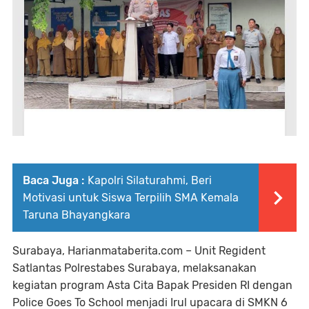
Baca Juga :
Kapolri Silaturahmi, Beri
Motivasi untuk Siswa Terpilih SMA Kemala
Taruna Bhayangkara
Surabaya, Harianmataberita.com – Unit Regident
Satlantas Polrestabes Surabaya, melaksanakan
kegiatan program Asta Cita Bapak Presiden RI dengan
Police Goes To School menjadi Irul upacara di SMKN 6