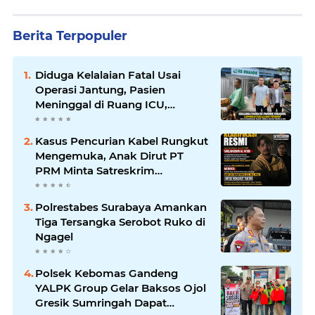
Berita Terpopuler
Diduga Kelalaian Fatal Usai
Operasi Jantung, Pasien
Meninggal di Ruang ICU,
Keluarga Tuntut RSUD dr.
Soewandhie Bertanggung
Kasus Pencurian Kabel Rungkut
Jawab
Mengemuka, Anak Dirut PT
PRM Minta Satreskrim
Polrestabes Surabaya Usut
Hingga Tuntas
Polrestabes Surabaya Amankan
Tiga Tersangka Serobot Ruko di
Ngagel
Polsek Kebomas Gandeng
YALPK Group Gelar Baksos Ojol
Gresik Sumringah Dapat