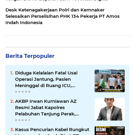
Desk Ketenagakerjaan Polri dan Kemnaker
Selesaikan Perselisihan PHK 134 Pekerja PT Amos
Indah Indonesia
Berita Terpopuler
Diduga Kelalaian Fatal Usai
Operasi Jantung, Pasien
Meninggal di Ruang ICU,
Keluarga Tuntut RSUD dr.
Soewandhie Bertanggung
AKBP Irwan Kurniawan AZ
Jawab
Resmi Jabat Kapolres
Pelabuhan Tanjung Perak,
Pimpinan Redaksi
HarianMataBerita.com
Kasus Pencurian Kabel Rungkut
Sampaikan Ucapan Selamat