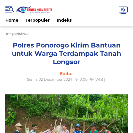
Home
Terpopuler
Indeks
›
peristiwa
Polres Ponorogo Kirim Bantuan
untuk Warga Terdampak Tanah
Longsor
Editor
Senin, 02 Desember 2024 | 9:10:00 PM WIB |