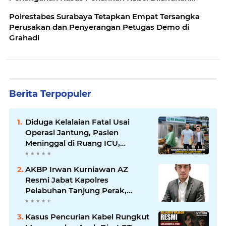
Secara Profesional
Polrestabes Surabaya Tetapkan Empat Tersangka
Perusakan dan Penyerangan Petugas Demo di
Grahadi
Berita Terpopuler
Diduga Kelalaian Fatal Usai
Operasi Jantung, Pasien
Meninggal di Ruang ICU,
Keluarga Tuntut RSUD dr.
Soewandhie Bertanggung
AKBP Irwan Kurniawan AZ
Jawab
Resmi Jabat Kapolres
Pelabuhan Tanjung Perak,
Pimpinan Redaksi
HarianMataBerita.com
Kasus Pencurian Kabel Rungkut
Sampaikan Ucapan Selamat