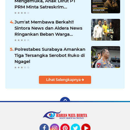
Mengemuka, Anak Dirut PT
PRM Minta Satreskrim
Polrestabes Surabaya Usut
Hingga Tuntas
Jum'at Membawa Berkah!!
Sintora News dan Aldera News
Ringankan Beban Warga
Bangkitkan Pelaku UMKM
Polrestabes Surabaya Amankan
Tiga Tersangka Serobot Ruko di
Ngagel
Lihat Selengkapnya