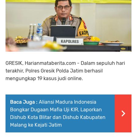
GRESIK, Harianmataberita.com - Dalam sepuluh hari
terakhir, Polres Gresik Polda Jatim berhasil
mengungkap 19 kasus judi online.
Baca Juga :
Aliansi Madura Indonesia
Bongkar Dugaan Mafia Uji KIR, Laporkan
Dishub Kota Blitar dan Dishub Kabupaten
Malang ke Kejati Jatim