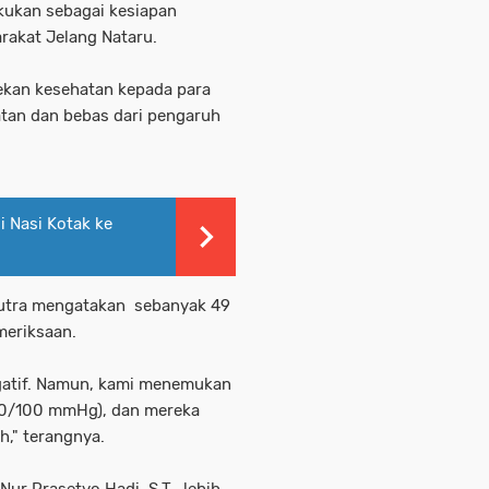
kukan sebagai kesiapan
akat Jelang Nataru.
kan kesehatan kepada para
tan dan bebas dari pengaruh
i Nasi Kotak ke
utra mengatakan sebanyak 49
meriksaan.
gatif. Namun, kami menemukan
180/100 mmHg), dan mereka
h," terangnya.
ur Prasetyo Hadi, S.T., lebih