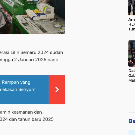
Ama
HLF
Tun
Ne
rasi Lilin Semeru 2024 sudah
 hingga 2 Januari 2025 nanti.
Dal
Gab
Mal
al Rempah yang
Ama
Pamekasan Senyum
Bal
njamin keamanan dan
2024 dan tahun baru 2025
Be