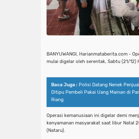
BANYUWANGI, Harianmataberita.com - Ope
mulai digelar oleh serentak, Sabtu (21/12)
Baca Juga :
Polisi Datang Nenek Penju
Ditipu Pembeli Pakai Uang Mainan di 
Riang
Operasi kemanusiaan ini digelar demi me
kenyamanan masyarakat saat libur Natal 
(Nataru).