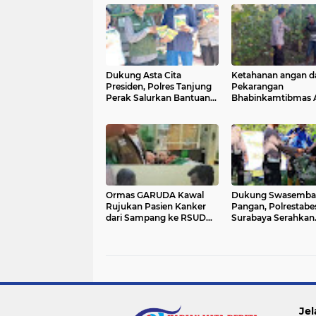
Dukung Asta Cita
Ketahanan angan da
Presiden, Polres Tanjung
Pekarangan
Perak Salurkan Bantuan
Bhabinkamtibmas 
Bibit Jagung Manis di
Warga Lidah Wetan
Tambak Wedi.
Budidaya Singkong
Ormas GARUDA Kawal
Dukung Swasemba
Rujukan Pasien Kanker
Pangan, Polrestabe
dari Sampang ke RSUD
Surabaya Serahkan
Dr. Soetomo Surabaya
Bantuan Alat Perta
kepada Petani
Jambangan
Jel