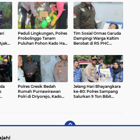
ri
Peduli Lingkungan, Polres
Tim Sosial Ormas Garuda
Probolinggo Tanam
Dampingi Warga Kaltim
Ajak
Puluhan Pohon Kado Hari
Berobat di RS PHC
Bhayangkara ke - 80
Surabaya, BPJS Berhasil
Meng-cover Biaya
Pengobatan
da
Polres Gresik Bedah
Jelang Hari Bhayangkara
s
Rumah Purnawirawan
ke-80: Polres Sampang
Polri di Driyorejo, Kado
Salurkan 9 Ton Bibit
nian
Hari Bhayangkara ke - 80
Jagung dan Alsintan Demi
Swasembada Pangan
ajahi