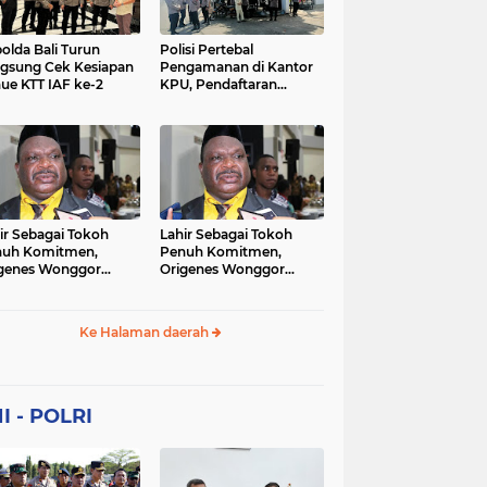
Sekolah
soaial
sosial
peristiwa
pertanian
olda Bali Turun
Polisi Pertebal
gsung Cek Kesiapan
Pengamanan di Kantor
ue KTT IAF ke-2
KPU, Pendaftaran
polri
polrii
polris
polusi
Paslon Pilkada di
Tulungagung
sialisasi
tajuk editorial
tni
Berlangsung Kondusif
ir Sebagai Tokoh
Lahir Sebagai Tokoh
nuh Komitmen,
Penuh Komitmen,
genes Wonggor
Origenes Wonggor
ib Terpilih Kembali
Wajib Terpilih Kembali
i Ketua DPRP Papua
Jadi Ketua DPRP Papua
at
Barat
Ke Halaman daerah
I - POLRI