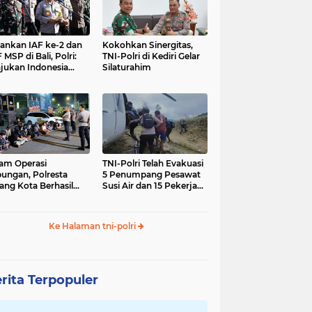
nkan IAF ke-2 dan
Kokohkan Sinergitas,
 MSP di Bali, Polri:
TNI-Polri di Kediri Gelar
jukan Indonesia
Silaturahim
gara Aman
am Operasi
TNI-Polri Telah Evakuasi
ungan, Polresta
5 Penumpang Pesawat
ang Kota Berhasil
Susi Air dan 15 Pekerja
nkan 18 Pelaku
Bangunan yang
ap Liar
Disandera KKB
Ke Halaman tni-polri
rita Terpopuler