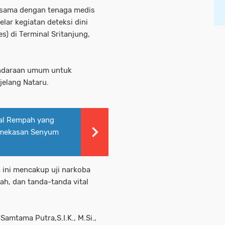
 sama dengan tenaga medis
ar kegiatan deteksi dini
) di Terminal Sritanjung,
endaraan umum untuk
elang Nataru.
ual Rempah yang
Pamekasan Senyum
 ini mencakup uji narkoba
ah, dan tanda-tanda vital
mtama Putra,S.I.K., M.Si.,