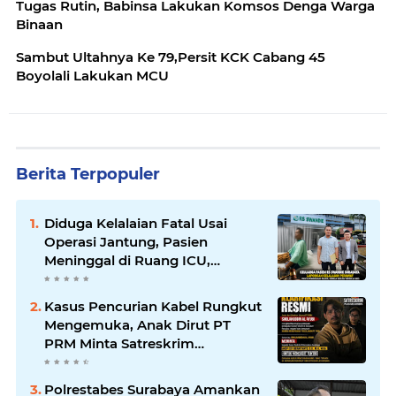
Tugas Rutin, Babinsa Lakukan Komsos Denga Warga
Binaan
Sambut Ultahnya Ke 79,Persit KCK Cabang 45
Boyolali Lakukan MCU
Berita Terpopuler
Diduga Kelalaian Fatal Usai
Operasi Jantung, Pasien
Meninggal di Ruang ICU,
Keluarga Tuntut RSUD dr.
Soewandhie Bertanggung
Kasus Pencurian Kabel Rungkut
Jawab
Mengemuka, Anak Dirut PT
PRM Minta Satreskrim
Polrestabes Surabaya Usut
Hingga Tuntas
Polrestabes Surabaya Amankan